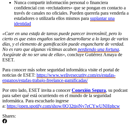
Nunca compartir información personal o financiera
confidencial con «reclutadores» que se pongan en contacto a
través de canales no oficiales. Pueden quererla para venderla a
estafadores o utilizarla ellos mismos para
suplantar una
identidad
«Caer en una estafa de tareas puede parecer inverosímil, pero lo
cierto es que estos engaños suelen desarrollarse a lo largo de varios
días, y el elemento de gamificación puede engancharte de verdad.
No es raro que algunas víctimas acaben
perdiendo una fortuna
.
Asegúrate de no ser una de ellas
«, concluye Gutiérrez Amaya de
ESET.
Para conocer más sobre seguridad informática visite el portal de
noticias de ESET:
https://www.welivesecurity.com/es/estafas-
enganos/estafas-trabajo-freelance-gamificadas/
Por otro lado, ESET invita a conocer
Conexión Segura
, su podcast
para saber qué está ocurriendo en el mundo de la seguridad
informática. Para escucharlo ingrese
a:
https://open.spotify.com/show/0Q32tisjNy7eCYwUNHphcw
Shares: