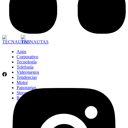
Apps
Corporativo
Tecnología
Telefonía
Videojuegos
Tendencias
Motor
Panoramas
Streaming
Retail