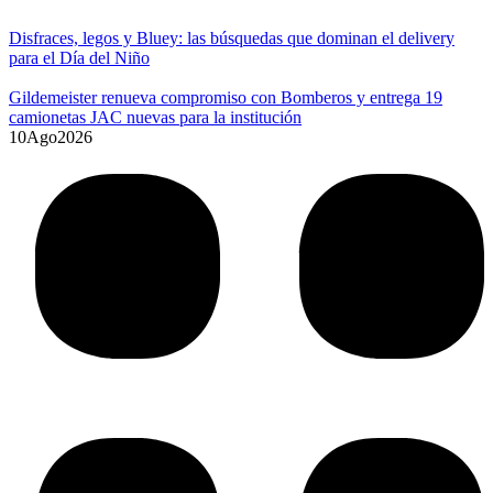
Disfraces, legos y Bluey: las búsquedas que dominan el delivery
para el Día del Niño
Gildemeister renueva compromiso con Bomberos y entrega 19
camionetas JAC nuevas para la institución
10
Ago
2026