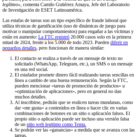
legítimo»,
comenta Camilo Gutiérrez Amaya, Jefe del Laboratorio
de Investigación de ESET Latinoamérica.
Las estafas de tareas son un tipo específico de fraude laboral que
utiliza técnicas de gamificación (uso de dinámicas de juego para
motivar o manipular comportamientos) para engañar a las víctimas y
están en aumento:
La FTC registró
20.000 casos solo en la primera
mitad de 2024, frente a los 5.000 de todo 2023. Pueden
diferir en
pequeños detalles
, pero funcionan de manera similar:
El contacto se realiza a través de un mensaje de texto no
solicitado (WhatsApp, Telegram, etc.), un SMS o un mensaje
en una red social.
El estafador promete dinero fácil realizando tareas sencillas en
línea a cambio de una buena remuneración. Según la FTC,
pueden mencionar «tareas de promoción de productos» u
«optimización de aplicaciones», pero en general no dan
muchos detalles.
Al inscribirse, pedirán que se realicen tareas mundanas, como
dar «me gusta» a contenidos en línea o hacer clic en varias
combinaciones de botones en un sitio o aplicación falsos. El
propio sitio o aplicación puede ser incluso una versión falsa
de un
sitio web legitimo como Temu.
Se podrán ver las «ganancias» a medida que se avanza con las
tareas.