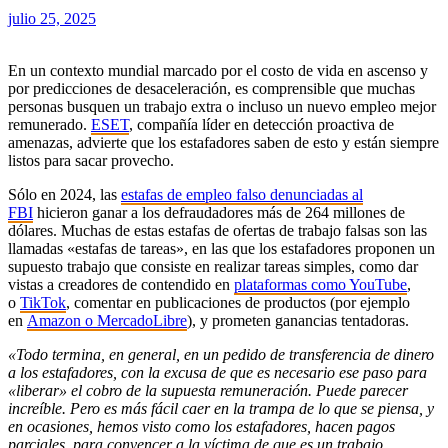
julio 25, 2025
En un contexto mundial marcado por el costo de vida en ascenso y
por predicciones de desaceleración, es comprensible que muchas
personas busquen un trabajo extra o incluso un nuevo empleo mejor
remunerado.
ESET
, compañía líder en detección proactiva de
amenazas, advierte que los estafadores saben de esto y están siempre
listos para sacar provecho.
Sólo en 2024, las
estafas de empleo falso denunciadas al
FBI
hicieron ganar a los defraudadores más de 264 millones de
dólares. Muchas de estas estafas de ofertas de trabajo falsas son las
llamadas «estafas de tareas», en las que los estafadores proponen un
supuesto trabajo que consiste en realizar tareas simples, como dar
vistas a creadores de contendido en
plataformas como YouTube
,
o
TikTok
, comentar en publicaciones de productos (por ejemplo
en
Amazon o MercadoLibre
), y prometen ganancias tentadoras.
«Todo termina, en general, en un pedido de transferencia de dinero
a los estafadores, con la excusa de que es necesario ese paso para
«liberar» el cobro de la supuesta remuneración. Puede parecer
increíble. Pero es más fácil caer en la trampa de lo que se piensa, y
en ocasiones, hemos visto como los estafadores, hacen pagos
parciales, para convencer a la víctima de que es un trabajo