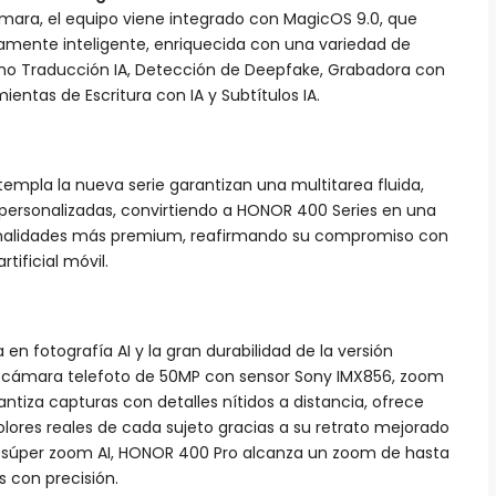
mara, el equipo viene integrado con MagicOS 9.0, que
tamente inteligente, enriquecida con una variedad de
omo Traducción IA, Detección de Deepfake, Grabadora con
ientas de Escritura con IA y Subtítulos IA.
mpla la nueva serie garantizan una multitarea fluida,
personalizadas, convirtiendo a HONOR 400 Series en una
ionalidades más premium, reafirmando su compromiso con
tificial móvil.
n fotografía AI y la gran durabilidad de la versión
 cámara telefoto de 50MP con sensor Sony IMX856, zoom
rantiza capturas con detalles nítidos a distancia, ofrece
 colores reales de cada sujeto gracias a su retrato mejorado
n súper zoom AI, HONOR 400 Pro alcanza un zoom de hasta
s con precisión.