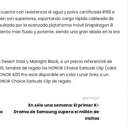
o cuenta con resistencia al agua y polvo certificada IP68 e
én son superiores, soportando carga rápida cableada de
pulsada por la avanzada plataforma móvil Snapdragon 8
iento más fluido y potente, siendo una gran aliada en la era
Desert Gold y Midnight Black, a un precio referencial de
, tendrás de regalo los HONOR Choice Earbuds Clip (valor
HONOR 400 Pro está disponible en color Lunar Grey a un
ONOR Choice Earbuds Clip de regalo.
NEXT POST
En sólo una semana: El primer K-
no
Drama de Samsung supera el millón de
visitas