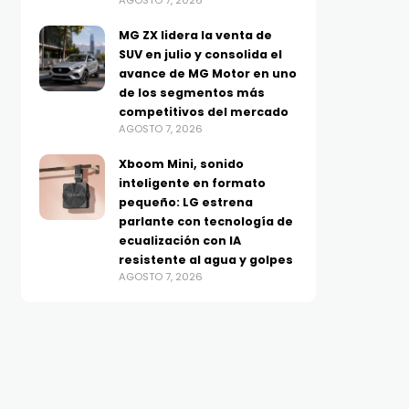
AGOSTO 7, 2026
MG ZX lidera la venta de
SUV en julio y consolida el
avance de MG Motor en uno
de los segmentos más
competitivos del mercado
AGOSTO 7, 2026
Xboom Mini, sonido
inteligente en formato
pequeño: LG estrena
parlante con tecnología de
ecualización con IA
resistente al agua y golpes
AGOSTO 7, 2026