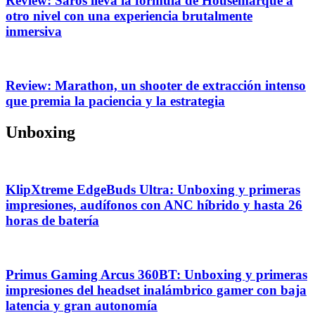
Review: Saros lleva la fórmula de Housemarque a
otro nivel con una experiencia brutalmente
inmersiva
Review: Marathon, un shooter de extracción intenso
que premia la paciencia y la estrategia
Unboxing
KlipXtreme EdgeBuds Ultra: Unboxing y primeras
impresiones, audífonos con ANC híbrido y hasta 26
horas de batería
Primus Gaming Arcus 360BT: Unboxing y primeras
impresiones del headset inalámbrico gamer con baja
latencia y gran autonomía