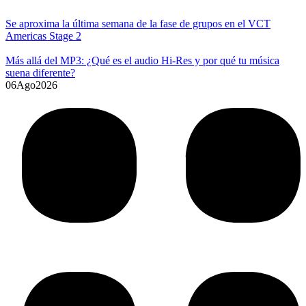
Se aproxima la última semana de la fase de grupos en el VCT
Americas Stage 2
Más allá del MP3: ¿Qué es el audio Hi-Res y por qué tu música
suena diferente?
06
Ago
2026