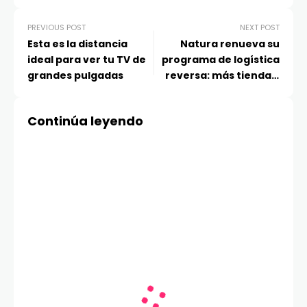
PREVIOUS POST
NEXT POST
Esta es la distancia
Natura renueva su
ideal para ver tu TV de
programa de logística
grandes pulgadas
reversa: más tiendas,
mejor logística y nuevo
incentivo
Continúa leyendo