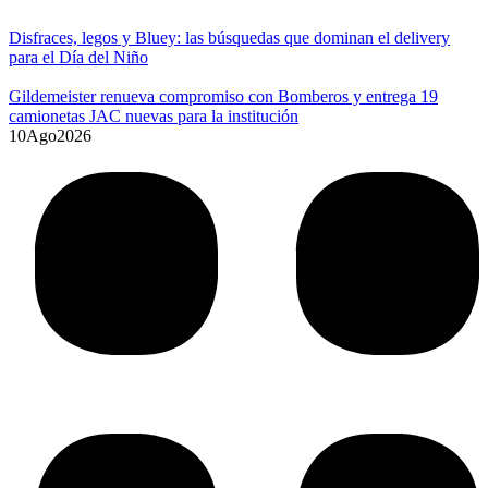
Disfraces, legos y Bluey: las búsquedas que dominan el delivery
para el Día del Niño
Gildemeister renueva compromiso con Bomberos y entrega 19
camionetas JAC nuevas para la institución
10
Ago
2026