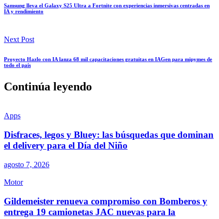
Samsung lleva el Galaxy S25 Ultra a Fortnite con experiencias inmersivas centradas en
IA y rendimiento
Next Post
Proyecto Hazlo con IA lanza 68 mil capacitaciones gratuitas en IAGen para mipymes de
todo el país
Continúa leyendo
Apps
Disfraces, legos y Bluey: las búsquedas que dominan
el delivery para el Día del Niño
agosto 7, 2026
Motor
Gildemeister renueva compromiso con Bomberos y
entrega 19 camionetas JAC nuevas para la