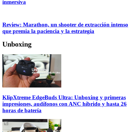
inmersiva
Review: Marathon, un shooter de extracción intenso
que premia la paciencia y la estrategia
Unboxing
KlipXtreme EdgeBuds Ultra: Unboxing y primeras
impresiones, audífonos con ANC híbrido y hasta 26
horas de batería