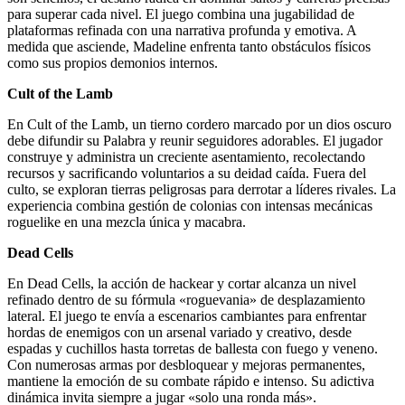
para superar cada nivel. El juego combina una jugabilidad de
plataformas refinada con una narrativa profunda y emotiva. A
medida que asciende, Madeline enfrenta tanto obstáculos físicos
como sus propios demonios internos.
Cult of the Lamb
En Cult of the Lamb, un tierno cordero marcado por un dios oscuro
debe difundir su Palabra y reunir seguidores adorables. El jugador
construye y administra un creciente asentamiento, recolectando
recursos y sacrificando voluntarios a su deidad caída. Fuera del
culto, se exploran tierras peligrosas para derrotar a líderes rivales. La
experiencia combina gestión de colonias con intensas mecánicas
roguelike en una mezcla única y macabra.
Dead Cells
En Dead Cells, la acción de hackear y cortar alcanza un nivel
refinado dentro de su fórmula «roguevania» de desplazamiento
lateral. El juego te envía a escenarios cambiantes para enfrentar
hordas de enemigos con un arsenal variado y creativo, desde
espadas y cuchillos hasta torretas de ballesta con fuego y veneno.
Con numerosas armas por desbloquear y mejoras permanentes,
mantiene la emoción de su combate rápido e intenso. Su adictiva
dinámica invita siempre a jugar «solo una ronda más».