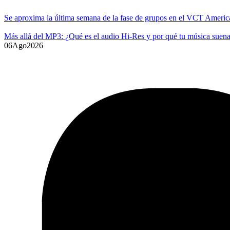
Se aproxima la última semana de la fase de grupos en el VCT Americ
Más allá del MP3: ¿Qué es el audio Hi-Res y por qué tu música suena
06
Ago
2026