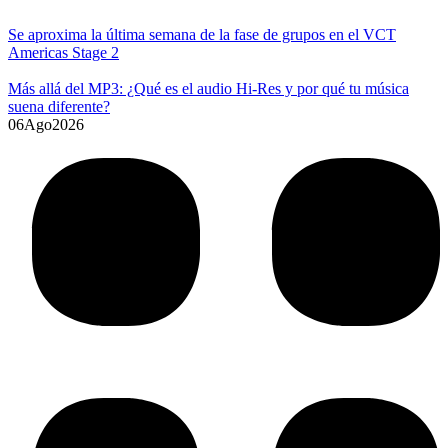
Se aproxima la última semana de la fase de grupos en el VCT
Americas Stage 2
Más allá del MP3: ¿Qué es el audio Hi-Res y por qué tu música
suena diferente?
06
Ago
2026