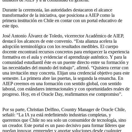
Durante la ceremonia, las autoridades destacaron el alcance
transformador de la iniciativa, que posiciona a AIEP como la
primera institución en Chile en contar con un portal educativo de
este tipo.
José Antonio Álvarez de Toledo, vicerrector Académico de AIEP,
destacó los alcances de este convenio. “Esta alianza acelera la
adopción terminológica con los resultados medibles. El cuerpo
docente encontrará recursos concretos para enriquecer la experiencia
formativa en el aula y evidenciar el aprendizaje auténtico. Y para la
comunidad estudiantil éste es un puente directo entre su formación y
las necesidades del mundo del trabajo”, afirmó. “Quisiera cerrar con
una invitación muy concreta. Elijan una credencial objetivo para este
semestre. La primera abre las puertas, la segunda la ensancha. En
AIEP creemos en una formación con sentido global, con sentido
laboral, con estándares internacionales y con oportunidades reales de
progreso. Hoy, en el Oracle Day, reafirmamos ese compromiso”.
Por su parte, Christian Delfino, Country Manager de Oracle Chile,
señaló: “La IA ya está redefiniendo industrias completas, y
queremos que Chile no sea solo un consumidor de tecnología, sino
un creador. Este portal es un paso decisivo para formar líderes que
puedan innovar, emprender y aportar soluciones desde cualquier