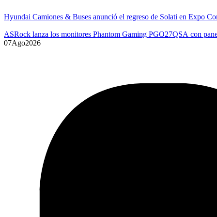
Hyundai Camiones & Buses anunció el regreso de Solati en Expo Co
ASRock lanza los monitores Phantom Gaming PGO27QSA con p
07
Ago
2026