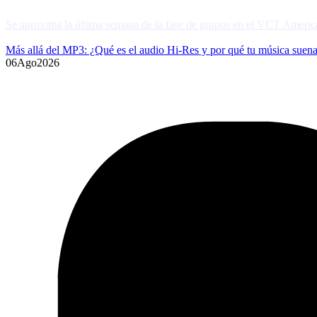
Más allá del MP3: ¿Qué es el audio Hi-Res y por qué tu música suena
06
Ago
2026