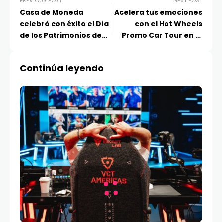
PREVIOUS POST
NEXT POST
Casa de Moneda
Acelera tus emociones
celebró con éxito el Día
con el Hot Wheels
de los Patrimonios de
Promo Car Tour en la
Niñas, Niños y
temporada de Legends
Adolescentes
Chile 2025
Continúa leyendo