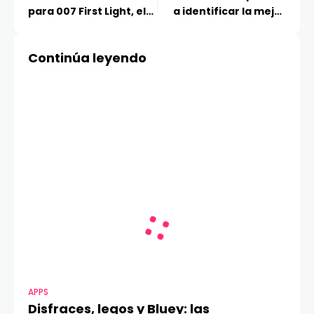
para 007 First Light, el
a identificar la mejor
nuevo juego de James
opción para tus
Bond
necesidades
Continúa leyendo
APPS
Disfraces, legos y Bluey: las