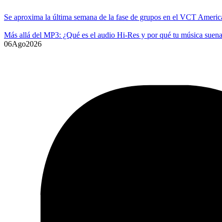
Se aproxima la última semana de la fase de grupos en el VCT Americ
Más allá del MP3: ¿Qué es el audio Hi-Res y por qué tu música suena
06
Ago
2026