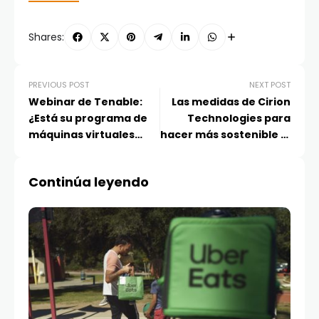
Shares:
PREVIOUS POST
NEXT POST
Webinar de Tenable:
Las medidas de Cirion
¿Está su programa de
Technologies para
máquinas virtuales
hacer más sostenible la
preparado para el
industria de los Data
futuro?
Centers
Continúa leyendo