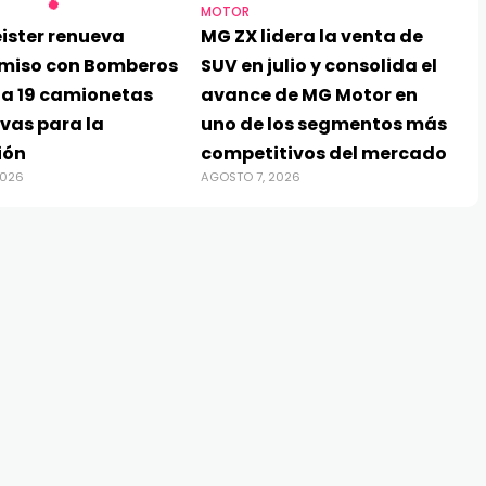
MOTOR
ister renueva
MG ZX lidera la venta de
miso con Bomberos
SUV en julio y consolida el
ga 19 camionetas
avance de MG Motor en
vas para la
uno de los segmentos más
ión
competitivos del mercado
2026
AGOSTO 7, 2026