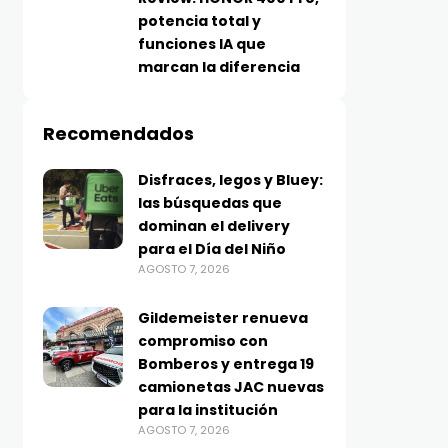
potencia total y
funciones IA que
marcan la diferencia
Recomendados
Disfraces, legos y Bluey:
las búsquedas que
dominan el delivery
para el Día del Niño
AGOSTO 7, 2026
Gildemeister renueva
compromiso con
Bomberos y entrega 19
camionetas JAC nuevas
para la institución
AGOSTO 7, 2026