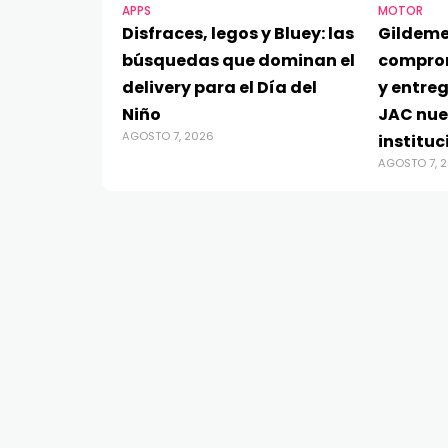
APPS
MOTOR
Disfraces, legos y Bluey: las
Gildeme
búsquedas que dominan el
compro
delivery para el Día del
y entre
Niño
JAC nue
AGOSTO 7, 2026
instituc
AGOSTO 7, 