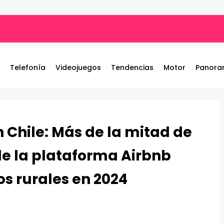
ros y entrega 19 camionetas JAC nuevas para la institución
Telefonía
Videojuegos
Tendencias
Motor
Panora
 Chile: Más de la mitad de
 de la plataforma Airbnb
os rurales en 2024