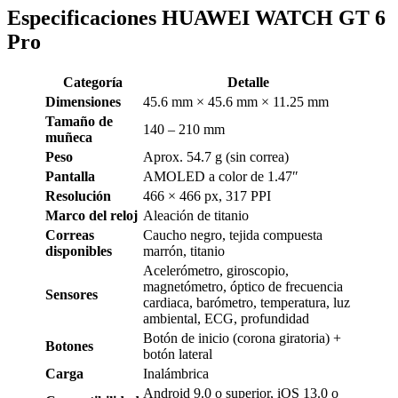
Especificaciones HUAWEI WATCH GT 6
Pro
Categoría
Detalle
Dimensiones
45.6 mm × 45.6 mm × 11.25 mm
Tamaño de
140 – 210 mm
muñeca
Peso
Aprox. 54.7 g (sin correa)
Pantalla
AMOLED a color de 1.47″
Resolución
466 × 466 px, 317 PPI
Marco del reloj
Aleación de titanio
Correas
Caucho negro, tejida compuesta
disponibles
marrón, titanio
Acelerómetro, giroscopio,
magnetómetro, óptico de frecuencia
Sensores
cardiaca, barómetro, temperatura, luz
ambiental, ECG, profundidad
Botón de inicio (corona giratoria) +
Botones
botón lateral
Carga
Inalámbrica
Android 9.0 o superior, iOS 13.0 o