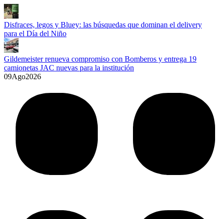
Disfraces, legos y Bluey: las búsquedas que dominan el delivery
para el Día del Niño
Gildemeister renueva compromiso con Bomberos y entrega 19
camionetas JAC nuevas para la institución
09
Ago
2026