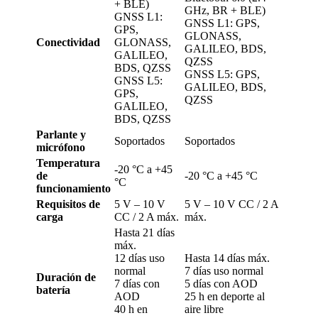
+ BLE)
GHz, BR + BLE)
GNSS L1:
GNSS L1: GPS,
GPS,
GLONASS,
Conectividad
GLONASS,
GALILEO, BDS,
GALILEO,
QZSS
BDS, QZSS
GNSS L5: GPS,
GNSS L5:
GALILEO, BDS,
GPS,
QZSS
GALILEO,
BDS, QZSS
Parlante y
Soportados
Soportados
micrófono
Temperatura
-20 °C a +45
de
-20 °C a +45 °C
°C
funcionamiento
Requisitos de
5 V – 10 V
5 V – 10 V CC / 2 A
carga
CC / 2 A máx.
máx.
Hasta 21 días
máx.
12 días uso
Hasta 14 días máx.
normal
7 días uso normal
Duración de
7 días con
5 días con AOD
batería
AOD
25 h en deporte al
40 h en
aire libre