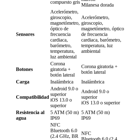
compuesto gris
Milanesa dorada
Acelerómetro,
giroscopio,
Acelerómetro,
magnetómetro,
giroscopio,
óptico de
magnetómetro, óptico
Sensores
frecuencia
de frecuencia
cardiaca,
cardiaca, barómetro,
barómetro,
temperatura, luz
temperatura,
ambiental
luz ambiental
Corona
Corona giratoria +
Botones
giratoria +
botón lateral
botón lateral
Carga
Inalámbrica
Inalámbrica
Android 9.0 o
Android 9.0 o
superior
Compatibilidad
superior
iOS 13.0 o
iOS 13.0 o superior
superior
Resistencia al
5 ATM (50 m)
5 ATM (50 m)
agua
IP69
IP69
NFC
Bluetooth 6.0
NFC
(2.4 GHz, BR
Bluetooth 6.0 (2.4