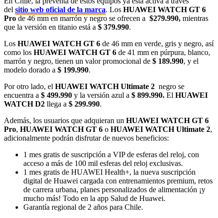
En Chile, la preventa de estos equipos ya está activa a través
del
sitio web oficial de la marca
. Los
HUAWEI WATCH GT 6
Pro
de 46 mm en marrón y negro se ofrecen a
$279.990,
mientras
que la versión en titanio está a
$ 379.990
.
Los
HUAWEI WATCH GT 6
de 46 mm en verde, gris y negro, así
como los
HUAWEI WATCH GT 6
de
41 mm en púrpura, blanco,
marrón y negro, tienen un valor promocional de
$ 189.990
, y el
modelo dorado a
$ 199.990
.
Por otro lado, el
HUAWEI WATCH Ultimate 2
​ negro se
encuentra a
$ 499.990
y la versión azul a
$ 899.990.
El
HUAWEI
WATCH D2
llega a
$ 299.990
.
Además, los usuarios que adquieran un
HUAWEI WATCH GT 6
Pro
,
HUAWEI WATCH GT 6
o
HUAWEI WATCH Ultimate 2
,
adicionalmente podrán disfrutar de nuevos beneficios:
1 mes gratis de suscripción a VIP de esferas del reloj, con
acceso a más de 100 mil esferas del reloj exclusivas.
1 mes gratis de HUAWEI Health+, la nueva suscripción
digital de Huawei cargada con entrenamientos premium, retos
de carrera urbana, planes personalizados de alimentación ¡y
mucho más! Todo en la app Salud de Huawei.
Garantía regional de 2 años para Chile.