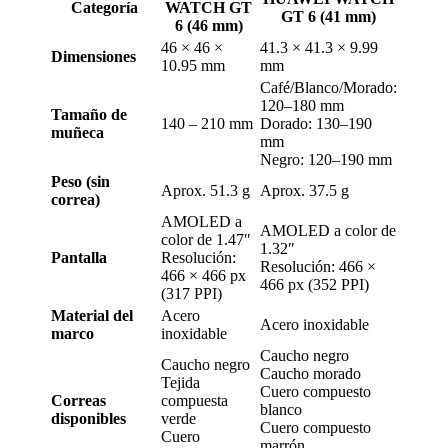
Categoría
WATCH GT
GT 6 (41 mm)
6 (46 mm)
46 × 46 ×
41.3 × 41.3 × 9.99
Dimensiones
10.95 mm
mm
Café/Blanco/Morado:
120–180 mm
Tamaño de
140 – 210 mm
Dorado: 130–190
muñeca
mm
Negro: 120–190 mm
Peso (sin
Aprox. 51.3 g
Aprox. 37.5 g
correa)
AMOLED a
AMOLED a color de
color de 1.47″
1.32″
Pantalla
Resolución:
Resolución: 466 ×
466 × 466 px
466 px (352 PPI)
(317 PPI)
Material del
Acero
Acero inoxidable
marco
inoxidable
Caucho negro
Caucho negro
Caucho morado
Tejida
Cuero compuesto
Correas
compuesta
blanco
disponibles
verde
Cuero compuesto
Cuero
marrón