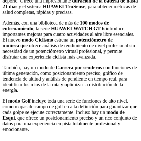
deporte. Ofrece una impresionante
duración de la batería de hasta
21 días
y el sistema
HUAWEI TruSense
, para obtener métricas de
salud completas, rápidas y precisas.
Además, con una biblioteca de más de
100 modos de
entrenamiento
, la serie
HUAWEI WATCH GT 6
introduce
importantes mejoras para cuatro actividades al aire libre esenciales.
El nuevo
modo Ciclismo
estrena un
potenciómetro de
muñeca
que ofrece análisis de rendimiento de nivel profesional sin
necesidad de un potenciómetro virtual profesional, y permite
disfrutar una experiencia ciclista más avanzada.
También, hay un modo de
Carrera por senderos
con funciones de
última generación, como posicionamiento preciso, gráfico de
tendencia de altitud y análisis de pendiente en tiempo real, para
identificar los retos de la ruta y optimizar la distribución de la
energía.
El
modo Golf
incluye toda una serie de funciones de alto nivel,
como mapas de campo de golf en alta definición para garantizar que
cada golpe se ejecute correctamente. Incluso hay un
modo de
Esquí
, que ofrece un posicionamiento preciso y un rico conjunto de
datos para una experiencia en pista totalmente profesional y
emocionante.