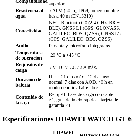
Compatibilidad
superior
Resistencia al
5 ATM (50 m), IP69, inmersión libre
agua
hasta 40 m (EN13319)
NFC, Bluetooth 6.0 (2.4 GHz, BR +
BLE), GNSS L1 (GPS, GLONASS,
Conectividad
GALILEO, BDS, QZSS), GNSS L5
(GPS, GALILEO, BDS, QZSS)
Audio
Parlante y micrófono integrados
Temperatura
-20 °C a +45 °C
de operación
Requisitos de
5 V–10 V CC / 2 A máx.
carga
Hasta 21 días máx., 12 días uso
Duración de
normal, 7 días con AOD, 40 h en
batería
modo deporte al aire libre
Reloj ×1, base de carga con cable
Contenido de
×1, guía de inicio rápido + tarjeta de
la caja
garantía ×1
Especificaciones HUAWEI WATCH GT 6
HUAWEI
HUAWEI WATCH