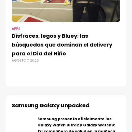
APPS
MO
Disfraces, legos y Bluey: las
G
búsquedas que dominan el delivery
c
para el Día del Niño
c
AGOSTO 7, 2026
in
AGO
Samsung Galaxy Unpacked
Samsung presenta oficialmente los
Galaxy Watch Ultra2 y Galaxy Watch9:
Tu compañero de salud en la muñeca