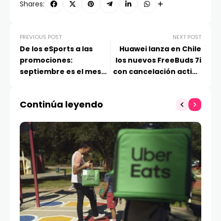
Shares:
PREVIOUS POST
NEXT POST
De los eSports a las
Huawei lanza en Chile
promociones:
los nuevos FreeBuds 7i
septiembre es el mes
con cancelación activa
de los videojugadores
de ruido Dinámica
en Samsung
Inteligente 4.0
Continúa leyendo