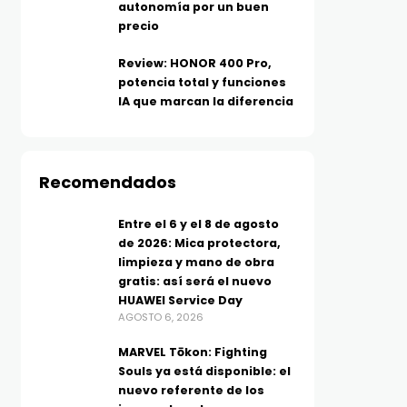
autonomía por un buen
precio
Review: HONOR 400 Pro,
potencia total y funciones
IA que marcan la diferencia
TECNOLOGÍA
TELEFONÍA
Recomendados
Más allá del MP3: ¿Qué es el
Los moto g evolucionan
audio Hi-Res y por qué tu
más batería, IA y func
Entre el 6 y el 8 de agosto
música suena diferente?
inteligentes para el dí
de 2026: Mica protectora,
AGOSTO 5, 2026
día
limpieza y mano de obra
gratis: así será el nuevo
AGOSTO 5, 2026
HUAWEI Service Day
AGOSTO 6, 2026
MARVEL Tōkon: Fighting
Souls ya está disponible: el
nuevo referente de los