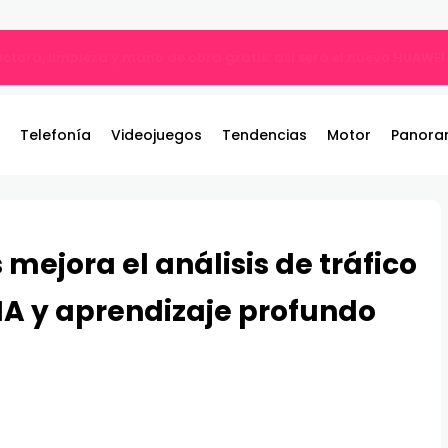
ble: el nuevo referente de los juegos de pelea por equipos llega 
Telefonía
Videojuegos
Tendencias
Motor
Panora
mejora el análisis de tráfico
 IA y aprendizaje profundo