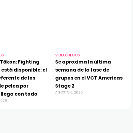
OS
VIDEOJUEGOS
Tōkon: Fighting
Se aproxima la última
 está disponible: el
semana de la fase de
ferente de los
grupos en el VCT Americas
e pelea por
Stage 2
AGOSTO 5, 2026
 llega con todo
2026