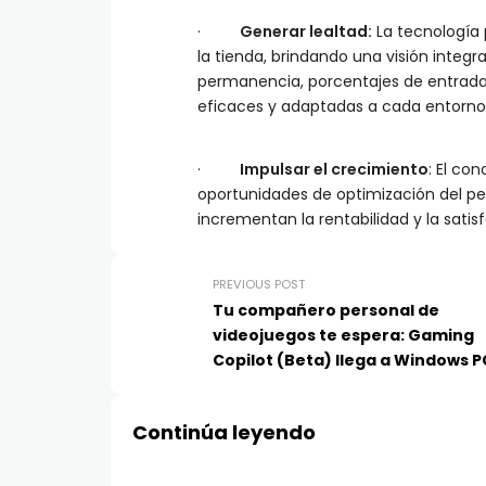
·
Generar lealtad:
La tecnología 
la tienda, brindando una visión integ
permanencia, porcentajes de entrada
eficaces y adaptadas a cada entorno
·
Impulsar el crecimiento
: El co
oportunidades de optimización del per
incrementan la rentabilidad y la satisf
PREVIOUS POST
Tu compañero personal de
videojuegos te espera: Gaming
Copilot (Beta) llega a Windows P
Xbox en dispositivos móviles
Continúa leyendo