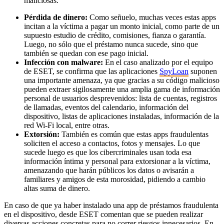
maliciosas.
Pérdida de dinero:
Como señuelo, muchas veces estas apps
incitan a la víctima a pagar un monto inicial, como parte de un
supuesto estudio de crédito, comisiones, fianza o garantía.
Luego, no sólo que el préstamo nunca sucede, sino que
también se quedan con ese pago inicial.
Infección con malware:
En el caso analizado por el equipo
de ESET, se confirma que las aplicaciones
SpyLoan
suponen
una importante amenaza, ya que gracias a su código malicioso
pueden extraer sigilosamente una amplia gama de información
personal de usuarios desprevenidos: lista de cuentas, registros
de llamadas, eventos del calendario, información del
dispositivo, listas de aplicaciones instaladas, información de la
red Wi-Fi local, entre otras.
Extorsión:
También es común que estas apps fraudulentas
soliciten el acceso a contactos, fotos y mensajes. Lo que
sucede luego es que los cibercriminales usan toda esa
información íntima y personal para extorsionar a la víctima,
amenazando que harán públicos los datos o avisarán a
familiares y amigos de esta morosidad, pidiendo a cambio
altas suma de dinero.
En caso de que ya haber instalado una app de préstamos fraudulenta
en el dispositivo, desde ESET comentan que se pueden realizar
diversas acciones concretas para no correr riesgos innecesarios. En