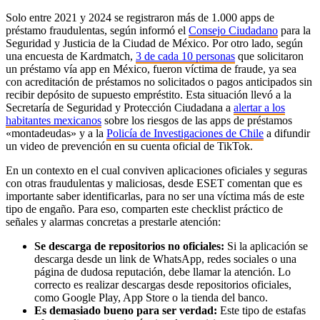
Solo entre 2021 y 2024 se registraron más de 1.000 apps de
préstamo fraudulentas, según informó el
Consejo Ciudadano
para la
Seguridad y Justicia de la Ciudad de México. Por otro lado, según
una encuesta de Kardmatch,
3 de cada 10 personas
que solicitaron
un préstamo vía app en México, fueron víctima de fraude, ya sea
con acreditación de préstamos no solicitados o pagos anticipados sin
recibir depósito de supuesto empréstito. Esta situación llevó a la
Secretaría de Seguridad y Protección Ciudadana a
alertar a los
habitantes mexicanos
sobre los riesgos de las apps de préstamos
«montadeudas» y a la
Policía de Investigaciones de Chile
a difundir
un video de prevención en su cuenta oficial de TikTok.
En un contexto en el cual conviven aplicaciones oficiales y seguras
con otras fraudulentas y maliciosas, desde ESET comentan que es
importante saber identificarlas, para no ser una víctima más de este
tipo de engaño. Para eso, comparten este checklist práctico de
señales y alarmas concretas a prestarle atención:
Se descarga de repositorios no oficiales:
Si la aplicación se
descarga desde un link de WhatsApp, redes sociales o una
página de dudosa reputación, debe llamar la atención. Lo
correcto es realizar descargas desde repositorios oficiales,
como Google Play, App Store o la tienda del banco.
Es demasiado bueno para ser verdad:
Este tipo de estafas