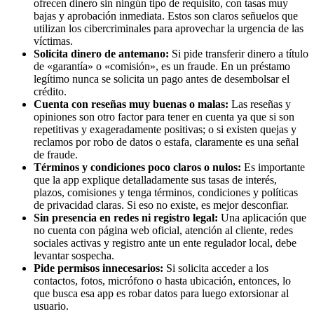
ofrecen dinero sin ningún tipo de requisito, con tasas muy
bajas y aprobación inmediata. Estos son claros señuelos que
utilizan los cibercriminales para aprovechar la urgencia de las
víctimas.
Solicita dinero de antemano:
Si pide transferir dinero a título
de «garantía» o «comisión», es un fraude. En un préstamo
legítimo nunca se solicita un pago antes de desembolsar el
crédito.
Cuenta con reseñas muy buenas o malas:
Las reseñas y
opiniones son otro factor para tener en cuenta ya que
si son
repetitivas y exageradamente positivas; o si existen quejas y
reclamos por robo de datos o estafa, claramente es una señal
de fraude.
Términos y condiciones poco claros o nulos:
Es importante
que la app explique detalladamente sus tasas de interés,
plazos, comisiones y tenga términos, condiciones y políticas
de privacidad claras. Si eso no existe, es mejor desconfiar.
Sin presencia en redes ni registro legal:
Una aplicación que
no cuenta con página web oficial, atención al cliente, redes
sociales activas y registro ante un ente regulador local, debe
levantar sospecha.
Pide permisos innecesarios:
Si solicita acceder a los
contactos, fotos, micrófono o hasta ubicación, entonces, lo
que busca esa app es robar datos para luego extorsionar al
usuario.