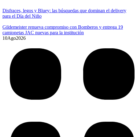
Disfraces, legos y Bluey: las búsquedas que dominan el delivery
para el Día del Niño
Gildemeister renueva compromiso con Bomberos y entrega 19
camionetas JAC nuevas para la institución
10
Ago
2026