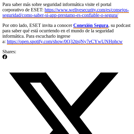
Para saber más sobre seguridad informática visite el portal
corporativo de ESET:
https://www.welivesecurity.com/es/consejos-
seguridad/como-saber-si-app-prestamo-es-confiable-o-segura/
Por otro lado, ESET invita a conocer
Conexión Segura
, su podcast
para saber qué está ocurriendo en el mundo de la seguridad
informática. Para escucharlo ingrese
a:
https://open.spotify.com/show/0Q32tisjNy7eCYwUNHphcw
Shares: