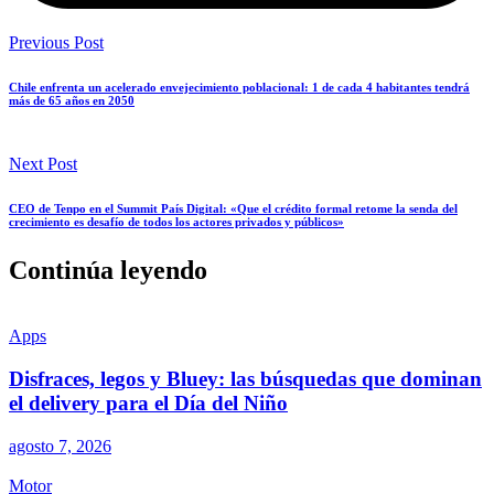
Previous Post
Chile enfrenta un acelerado envejecimiento poblacional: 1 de cada 4 habitantes tendrá
más de 65 años en 2050
Next Post
CEO de Tenpo en el Summit País Digital: «Que el crédito formal retome la senda del
crecimiento es desafío de todos los actores privados y públicos»
Continúa leyendo
Apps
Disfraces, legos y Bluey: las búsquedas que dominan
el delivery para el Día del Niño
agosto 7, 2026
Motor