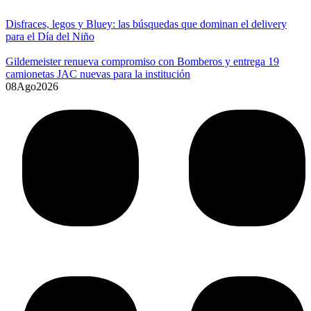
Disfraces, legos y Bluey: las búsquedas que dominan el delivery
para el Día del Niño
Gildemeister renueva compromiso con Bomberos y entrega 19
camionetas JAC nuevas para la institución
08
Ago
2026