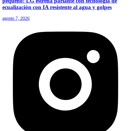
pequeño: LG estrena parlante con tecnología de
ecualización con IA resistente al agua y golpes
agosto 7, 2026