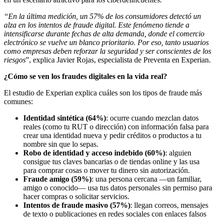
“En la última medición, un 57% de los consumidores detectó un
alza en los intentos de fraude digital. Este fenómeno tiende a
intensificarse durante fechas de alta demanda, donde el comercio
electrónico se vuelve un blanco prioritario. Por eso, tanto usuarios
como empresas deben reforzar la seguridad y ser conscientes de los
riesgos
”, explica Javier Rojas, especialista de Preventa en Experian.
¿Cómo se ven los fraudes digitales en la vida real?
El estudio de Experian explica cuáles son los tipos de fraude más
comunes:
Identidad sintética (64%)
: ocurre cuando mezclan datos
reales (como tu RUT o dirección) con información falsa para
crear una identidad nueva y pedir créditos o productos a tu
nombre sin que lo sepas.
Robo de identidad y acceso indebido (60%)
: alguien
consigue tus claves bancarias o de tiendas online y las usa
para comprar cosas o mover tu dinero sin autorización.
Fraude amigo (59%)
: una persona cercana —un familiar,
amigo o conocido— usa tus datos personales sin permiso para
hacer compras o solicitar servicios.
Intentos de fraude masivo (57%)
: llegan correos, mensajes
de texto o publicaciones en redes sociales con enlaces falsos