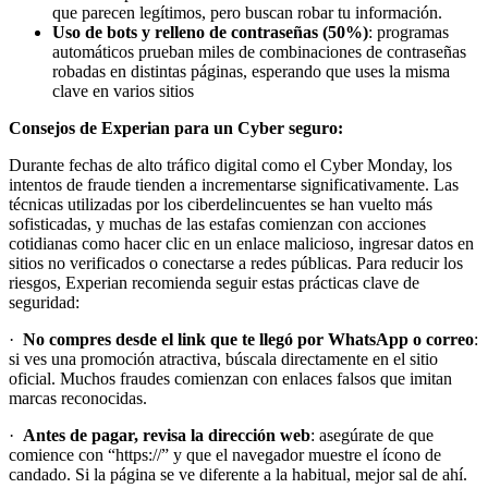
que parecen legítimos, pero buscan robar tu información.
Uso de bots y relleno de contraseñas (50%)
: programas
automáticos prueban miles de combinaciones de contraseñas
robadas en distintas páginas, esperando que uses la misma
clave en varios sitios
Consejos de Experian para un Cyber seguro:
Durante fechas de alto tráfico digital como el Cyber Monday, los
intentos de fraude tienden a incrementarse significativamente. Las
técnicas utilizadas por los ciberdelincuentes se han vuelto más
sofisticadas, y muchas de las estafas comienzan con acciones
cotidianas como hacer clic en un enlace malicioso, ingresar datos en
sitios no verificados o conectarse a redes públicas. Para reducir los
riesgos, Experian recomienda seguir estas prácticas clave de
seguridad:
·
No compres desde el link que te llegó por WhatsApp o correo
:
si ves una promoción atractiva, búscala directamente en el sitio
oficial. Muchos fraudes comienzan con enlaces falsos que imitan
marcas reconocidas.
·
Antes de pagar, revisa la dirección web
: asegúrate de que
comience con “https://” y que el navegador muestre el ícono de
candado. Si la página se ve diferente a la habitual, mejor sal de ahí.