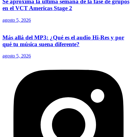
Se aproxima la última semana de la fase de grupos
en el VCT Americas Stage 2
agosto 5, 2026
Más allá del MP3: ¿Qué es el audio Hi-Res y por
qué tu música suena diferente?
agosto 5, 2026