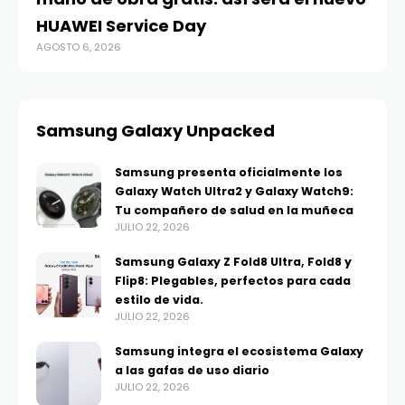
HUAWEI Service Day
t
AGOSTO 6, 2026
AG
Samsung Galaxy Unpacked
Samsung presenta oficialmente los
Galaxy Watch Ultra2 y Galaxy Watch9:
Tu compañero de salud en la muñeca
JULIO 22, 2026
Samsung Galaxy Z Fold8 Ultra, Fold8 y
Flip8: Plegables, perfectos para cada
estilo de vida.
JULIO 22, 2026
Samsung integra el ecosistema Galaxy
a las gafas de uso diario
JULIO 22, 2026