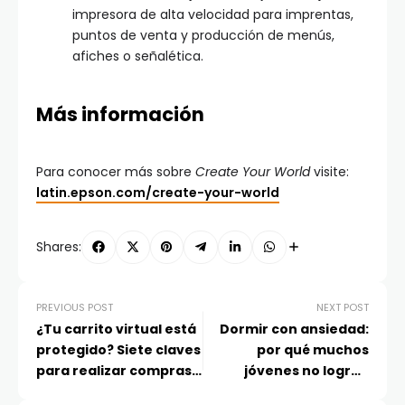
impresora de alta velocidad para imprentas,
puntos de venta y producción de menús,
afiches o señalética.
Más información
Para conocer más sobre
Create Your World
visite:
latin.epson.com/create-your-world
Shares:
PREVIOUS POST
NEXT POST
¿Tu carrito virtual está
Dormir con ansiedad:
protegido? Siete claves
por qué muchos
para realizar compras
jóvenes no logran
seguras y evitar malos
descansar y cómo