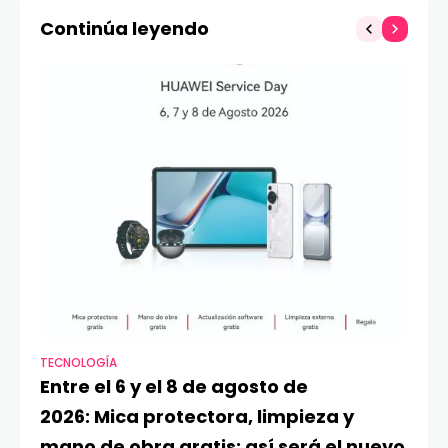
ratos este
revertirlo
Continúa leyendo
CyberMonday
TECNOLOGÍA
VI
Entre el 6 y el 8 de agosto de
MA
2026: Mica protectora, limpieza y
di
mano de obra gratis: así será el nuevo
ju