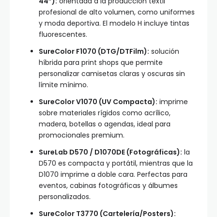
44”):
orientada a la producción textil
profesional de alto volumen, como uniformes
y moda deportiva. El modelo H incluye tintas
fluorescentes.
SureColor F1070 (DTG/DTFilm):
solución
híbrida para print shops que permite
personalizar camisetas claras y oscuras sin
límite mínimo.
SureColor V1070 (UV Compacta):
imprime
sobre materiales rígidos como acrílico,
madera, botellas o agendas, ideal para
promocionales premium.
SureLab D570 / D1070DE (Fotográficas):
la
D570 es compacta y portátil, mientras que la
D1070 imprime a doble cara. Perfectas para
eventos, cabinas fotográficas y álbumes
personalizados.
SureColor T3770 (Cartelería/Posters):