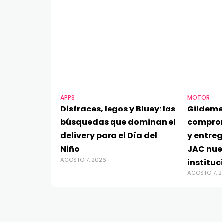
APPS
MOTOR
Disfraces, legos y Bluey: las
Gildeme
búsquedas que dominan el
compro
delivery para el Día del
y entre
Niño
JAC nue
AGOSTO 7, 2026
instituc
AGOSTO 7, 