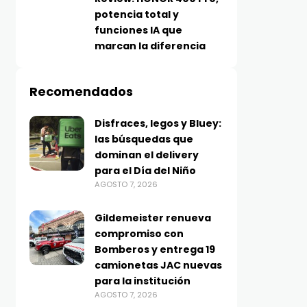
potencia total y
funciones IA que
marcan la diferencia
Recomendados
Disfraces, legos y Bluey:
las búsquedas que
dominan el delivery
para el Día del Niño
AGOSTO 7, 2026
Gildemeister renueva
compromiso con
Bomberos y entrega 19
camionetas JAC nuevas
para la institución
AGOSTO 7, 2026