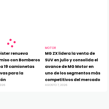
MOTOR
ister renueva
MG ZX lidera la venta de
miso con Bomberos
SUV en julio y consolida el
ga 19 camionetas
avance de MG Motor en
vas para la
uno de los segmentos más
ión
competitivos del mercado
2026
AGOSTO 7, 2026