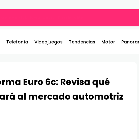
ros y entrega 19 camionetas JAC nuevas para la institución
Telefonía
Videojuegos
Tendencias
Motor
Panora
orma Euro 6c: Revisa qué
tará al mercado automotriz