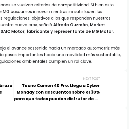
ones se vuelven criterios de competitividad. Si bien esto
sde MG buscamos innovar mientras se satisfacen las
s regulaciones; objetivos a los que responden nuestros
nuestra nueva era», señaló
Alfredo Guzmán, Market
 SAIC Motor, fabricante y representante de MG Motor.
fleja el avance sostenido hacia un mercado automotriz más
ando pasos importantes hacia una movilidad más sustentable,
egulaciones ambientales cumplen un rol clave.
NEXT POST
abrazo
Tecno Camon 40 Pro: Llega a Cyber
se
Monday con descuentos sobre el 30%
para que todos puedan disfrutar de su
fotografía y resistencia sin igual