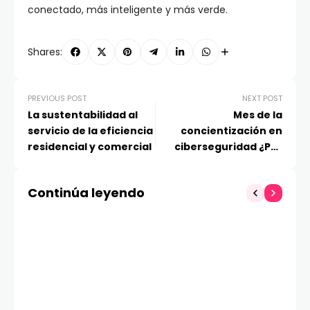
conectado, más inteligente y más verde.
Shares:
PREVIOUS POST
NEXT POST
La sustentabilidad al
Mes de la
servicio de la eficiencia
concientización en
residencial y comercial
ciberseguridad ¿Por
qué las actualizaciones
de software y el
Continúa leyendo
phishing siguen siendo
lo más importante?