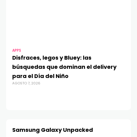
APPS
MO
Disfraces, legos y Bluey: las
G
búsquedas que dominan el delivery
c
para el Día del Niño
c
AGOSTO 7, 2026
in
AGO
Samsung Galaxy Unpacked