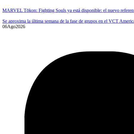
MARVEL Tōkon: Fighting Souls ya está disponible: el nuevo referente
Se aproxima la última semana de la fase de grupos en el VCT Americ
06
Ago
2026