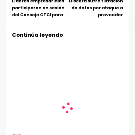
Líderes empresariales
Discord sufre filtración
participaron en sesión
de datos por ataque a
del Consejo CTCI para
proveedor
dialogar
sobre Estrategia Nacio
Continúa leyendo
nal
de Ciencia, Tecnología,
Conocimiento
e Innovación