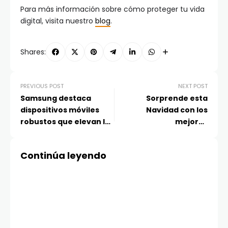
Para más información sobre cómo proteger tu vida
digital, visita nuestro
blog
.
Shares:
PREVIOUS POST
NEXT POST
Samsung destaca
Sorprende esta
dispositivos móviles
Navidad con los
robustos que elevan la
mejores
eficiencia de las
regalos tecnológicos
operaciones en
de Huawei
Continúa leyendo
terreno