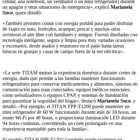
celular, una notebook, un ventilador o un mini refrigerador) durante
un apagón y otras situaciones de emergencia», explicó
Marianela
Suco
, quien detalló:
«También permiten contar con energía portátil para poder disfrutar
de viajes en auto, festivales, acampar, pescar y muchas otras
aventuras al aire libre con familiares y amigos. Fueron diseñadas con
tecnología inteligente, segura y limpia para muy variadas ocasiones
y escenarios, desde asados y reuniones en el patio hasta tareas
básicas en granjas y casas de campo fuera de la red eléctrica».
«La serie TITAM mejora la experiencia doméstica durante cortes de
energía, dado que permite a las familias mantener funcionando
refrigeradores para conservar medicamentos y alimentos, sistemas de
comunicación para estar conectados, equipos médicos esenciales,
como nebulizadores o equipos CPAP, y sistemas de iluminación
para garantizar la seguridad del hogar», destacó
Marianela Suco
, y
detalló: «Por ejemplo, el TITAN FPP-T1200 puede mantener un
mini refrigerador de 60 W funcionando durante más de 18 horas, un
router Wi-Fi por 48 horas, o proporcionar iluminación LED durante
94 horas continuas, convirtiendo un corte prolongado en una
experiencia manejable para toda la familia».
El modelo TITAN FPP-T1202-I también puede mantener un