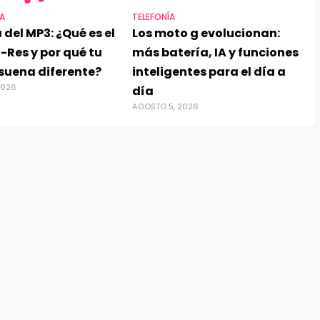
A
TELEFONÍA
 del MP3: ¿Qué es el
Los moto g evolucionan:
-Res y por qué tu
más batería, IA y funciones
suena diferente?
inteligentes para el día a
2026
día
AGOSTO 5, 2026