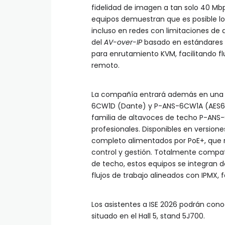
fidelidad de imagen a tan solo 40 Mb
equipos demuestran que es posible log
incluso en redes con limitaciones de
del
AV-over-IP
basado en estándares y
para enrutamiento KVM, facilitando flu
remoto.
La compañía entrará además en una 
6CW1D (Dante) y P-ANS-6CW1A (AES67)
familia de altavoces de techo P-ANS-
profesionales. Disponibles en version
completo alimentados por PoE+, que r
control y gestión. Totalmente compat
de techo, estos equipos se integran
flujos de trabajo alineados con IPMX, fa
Los asistentes a ISE 2026 podrán cono
situado en el Hall 5, stand 5J700.