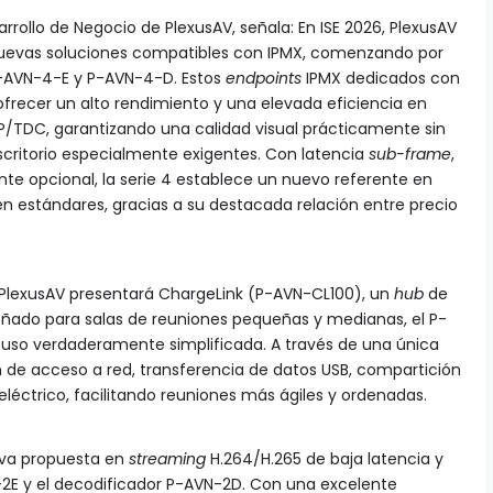
rrollo de Negocio de PlexusAV, señala: En ISE 2026, PlexusAV
evas soluciones compatibles con IPMX, comenzando por
P-AVN-4-E y P-AVN-4-D. Estos
endpoints
IPMX dedicados con
frecer un alto rendimiento y una elevada eficiencia en
IP/TDC, garantizando una calidad visual prácticamente sin
scritorio especialmente exigentes. Con latencia
sub-frame
,
te opcional, la serie 4 establece un nuevo referente en
 estándares, gracias a su destacada relación entre precio
PlexusAV presentará ChargeLink (P-AVN-CL100), un
hub
de
eñado para salas de reuniones pequeñas y medianas, el P-
uso verdaderamente simplificada. A través de una única
n de acceso a red, transferencia de datos USB, compartición
eléctrico, facilitando reuniones más ágiles y ordenadas.
va propuesta en
streaming
H.264/H.265 de baja latencia y
N-2E y el decodificador P-AVN-2D. Con una excelente