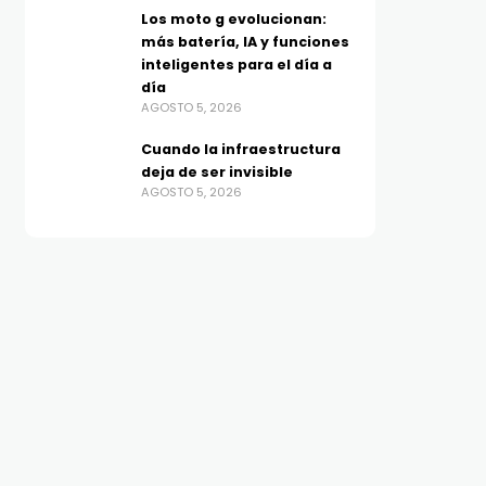
Los moto g evolucionan:
más batería, IA y funciones
inteligentes para el día a
día
AGOSTO 5, 2026
Cuando la infraestructura
deja de ser invisible
AGOSTO 5, 2026