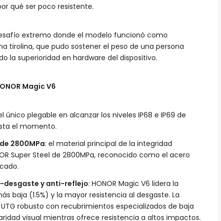
r qué ser poco resistente.
desafío extremo donde el modelo funcionó como
a tirolina, que pudo sostener el peso de una persona
o la superioridad en hardware del dispositivo.
 HONOR Magic V6
 el único plegable en alcanzar los niveles IP68 e IP69 de
hasta el momento.
l de 2800MPa
: el material principal de la integridad
ONOR Super Steel de 2800MPa, reconocido como el acero
rcado.
-desgaste y anti-reflejo
: HONOR Magic V6 lidera la
más baja (1.5%) y la mayor resistencia al desgaste. La
l UTG robusto con recubrimientos especializados de baja
aridad visual mientras ofrece resistencia a altos impactos.