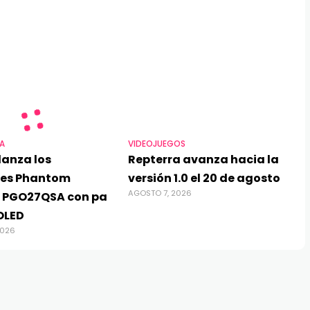
A
VIDEOJUEGOS
lanza los
Repterra avanza hacia la
res Phantom
versión 1.0 el 20 de agosto
AGOSTO 7, 2026
 PGO27QSA con pa
OLED
2026