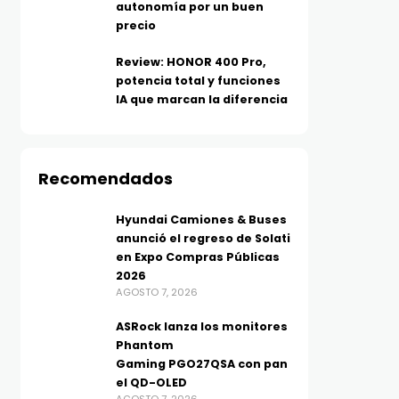
autonomía por un buen
precio
Review: HONOR 400 Pro,
potencia total y funciones
IA que marcan la diferencia
Recomendados
Hyundai Camiones & Buses
anunció el regreso de Solati
en Expo Compras Públicas
2026
AGOSTO 7, 2026
ASRock lanza los monitores
Phantom
Gaming PGO27QSA con pan
el QD-OLED