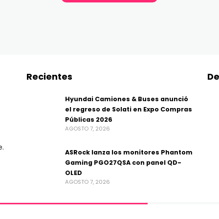
Recientes
De
Hyundai Camiones & Buses anunció
el regreso de Solati en Expo Compras
Públicas 2026
AGOSTO 7, 2026
e.
ASRock lanza los monitores Phantom
Gaming PGO27QSA con panel QD-
OLED
AGOSTO 7, 2026