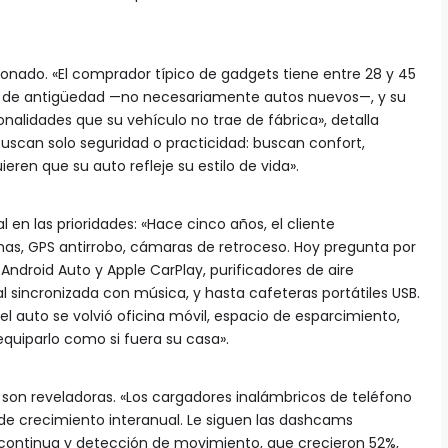
cionado. «El comprador típico de gadgets tiene entre 28 y 45
s de antigüedad —no necesariamente autos nuevos—, y su
onalidades que su vehículo no trae de fábrica», detalla
buscan solo seguridad o practicidad: buscan confort,
eren que su auto refleje su estilo de vida».
n las prioridades: «Hace cinco años, el cliente
as, GPS antirrobo, cámaras de retroceso. Hoy pregunta por
ndroid Auto y Apple CarPlay, purificadores de aire
l sincronizada con música, y hasta cafeteras portátiles USB.
l auto se volvió oficina móvil, espacio de esparcimiento,
quiparlo como si fuera su casa».
son reveladoras. «Los cargadores inalámbricos de teléfono
 de crecimiento interanual. Le siguen las dashcams
continua y detección de movimiento, que crecieron 52%,