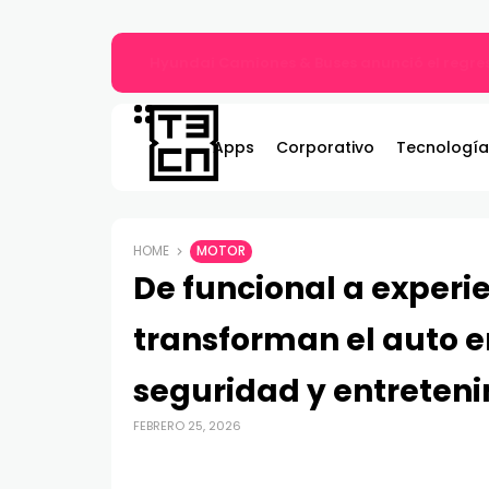
ASRock lanza los monitores Phantom Gami
Apps
Corporativo
Tecnología
HOME
MOTOR
De funcional a experi
transforman el auto e
seguridad y entreten
FEBRERO 25, 2026