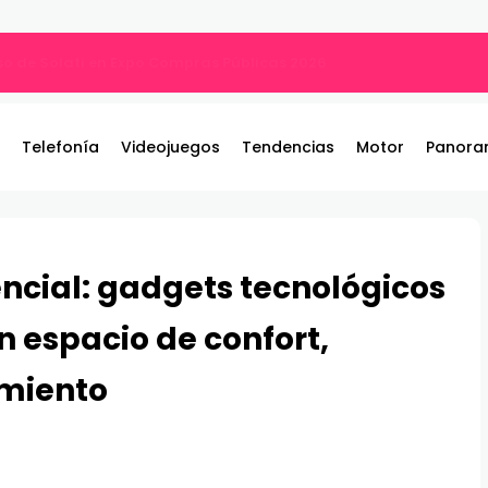
ng PGO27QSA con panel QD-OLED
Telefonía
Videojuegos
Tendencias
Motor
Panora
encial: gadgets tecnológicos
n espacio de confort,
imiento