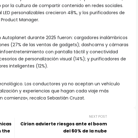
por la cultura de compartir contenido en redes sociales.
 LED personalizables crecieron 48%, y los purificadores de
l Product Manager.
n Autoplanet durante 2025 fueron: cargadores inalámbricos
ones (27% de las ventas de gadgets); dashcams y cámaras
infoentretenimiento con pantalla táctil y conectividad
esorios de personalización visual (14%); y purificadores de
res inteligentes (12%).
ecnológico. Los conductores ya no aceptan un vehículo
alización y experiencias que hagan cada viaje más
én comienza», recalca Sebastián Cruzat.
NEXT POST
nicas
Cirion advierte riesgos ante el boom
n the
del 60% de la nube