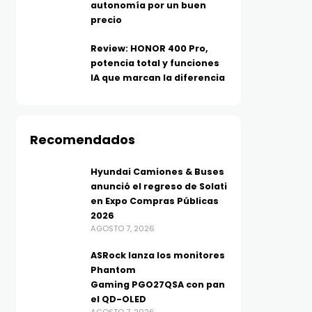
autonomía por un buen
precio
Review: HONOR 400 Pro,
potencia total y funciones
IA que marcan la diferencia
Recomendados
Hyundai Camiones & Buses
anunció el regreso de Solati
en Expo Compras Públicas
TELEFONÍA
RETAIL
2026
200 MP e Inteligencia
La próxima etapa de lo
AGOSTO 7, 2026
Artificial avanzada:
pagos instantáneos ya
ASRock lanza los monitores
HONOR 600 Pro transforma
estará en su adopción,
Phantom
la creación de contenido
en su integración
Gaming PGO27QSA con pan
AGOSTO 7, 2026
AGOSTO 7, 2026
el QD-OLED