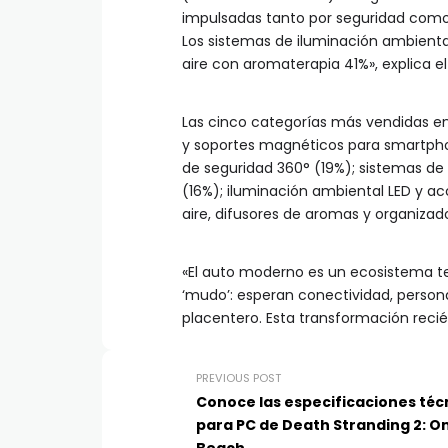
impulsadas tanto por seguridad como 
Los sistemas de iluminación ambiental
aire con aromaterapia 41%», explica e
Las cinco categorías más vendidas e
y soportes magnéticos para smartph
de seguridad 360° (19%); sistemas de 
(16%); iluminación ambiental LED y acc
aire, difusores de aromas y organizado
«El auto moderno es un ecosistema t
‘mudo’: esperan conectividad, person
placentero. Esta transformación reci
PREVIOUS POST
Conoce las especificaciones téc
para PC de Death Stranding 2: O