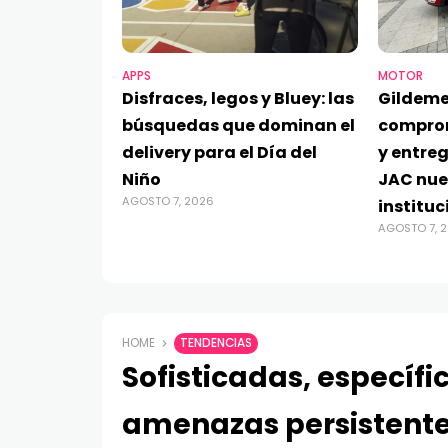
APPS
MOTOR
Disfraces, legos y Bluey: las
Gildeme
búsquedas que dominan el
compro
delivery para el Día del
y entre
Niño
JAC nue
AGOSTO 7, 2026
instituc
AGOSTO 7, 
HOME
TENDENCIAS
Sofisticadas, específic
amenazas persistent