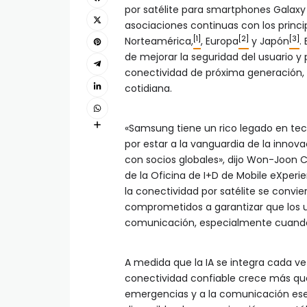
por satélite para smartphones Galaxy 
asociaciones continuas con los princ
[1]
[2]
[3]
Norteamérica,
, Europa
y Japón
.
de mejorar la seguridad del usuario y 
conectividad de próxima generación, 
cotidiana.
«Samsung tiene un rico legado en te
por estar a la vanguardia de la innov
con socios globales», dijo Won-Joon C
de la Oficina de I+D de Mobile eXper
la conectividad por satélite se conv
comprometidos a garantizar que los u
comunicación, especialmente cuando
A medida que la IA se integra cada ve
conectividad confiable crece más que
emergencias y a la comunicación esen