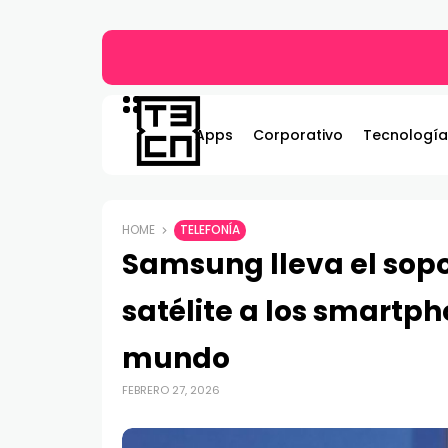
Gildemeister renueva compromiso con Bombe
Apps
Corporativo
Tecnología
HOME
TELEFONÍA
Samsung lleva el sop
satélite a los smartph
mundo
FEBRERO 27, 2026