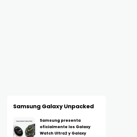
TECNOLOGÍA
TECNOLOGÍA
Xboom Mini, sonido
Huawei se suma a los D
inteligente en formato
Dobles de Mercado Libr
pequeño: LG estrena
con buenísimos
parlante con tecnología de
descuentos en tecnolo
AGOSTO 7, 2026
ecualización con IA
resistente al agua y golpes
AGOSTO 7, 2026
Samsung Galaxy Unpacked
Samsung presenta
oficialmente los Galaxy
Watch Ultra2 y Galaxy