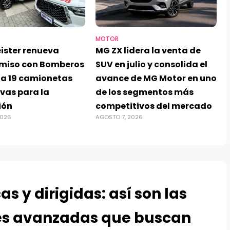
MOTOR
ister renueva
MG ZX lidera la venta de
miso con Bomberos
SUV en julio y consolida el
ga 19 camionetas
avance de MG Motor en uno
vas para la
de los segmentos más
ión
competitivos del mercado
2026
AGOSTO 7, 2026
as y dirigidas: así son las
es avanzadas que buscan