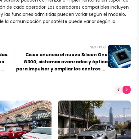
r satélite pueden comenzar a implementarse en Japón de
ón de cada operador. Los operadores compatibles incluyen
o y las funciones admitidas pueden variar según el modelo,
 de la comunicación por satélite puede variar según la
NEXT POST
das:
Cisco anuncia el nuevo Silicon One
es
G300, sistemas avanzados y óptica
r
para impulsar y ampliar los centros de
datos de IA para la era agencial