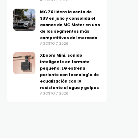
AGOSTO 7, 2026
MG ZX lidera la venta de
SUV en julio y consolida el
avance de MG Motor en uno
de los segmentos más
competitivos del mercado
AGOSTO 7, 2026
Xboom Mini, sonido
inteligente en formato
pequeño: LG estrena
parlante con tecnología de
ecualización con IA
resistente al agua y golpes
AGOSTO 7, 2026