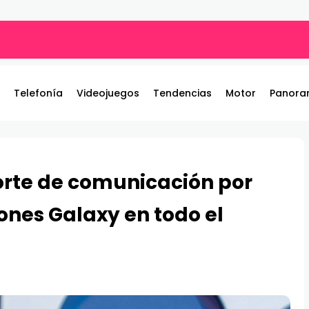
ros y entrega 19 camionetas JAC nuevas para la institución
Telefonía
Videojuegos
Tendencias
Motor
Panora
orte de comunicación por
ones Galaxy en todo el