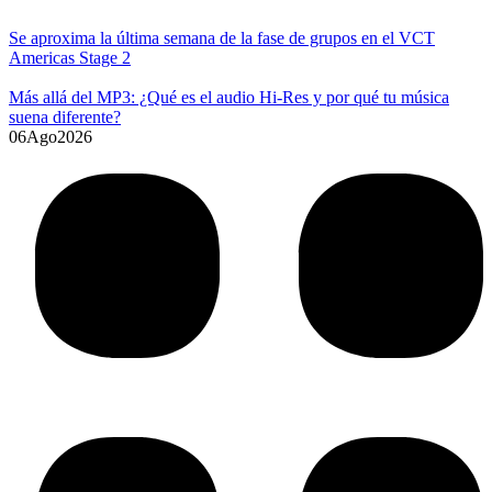
Se aproxima la última semana de la fase de grupos en el VCT
Americas Stage 2
Más allá del MP3: ¿Qué es el audio Hi-Res y por qué tu música
suena diferente?
06
Ago
2026