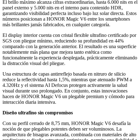
El brillo máximo alcanza cifras extraordinarias, hasta 6.000 nits en el
panel externo y 5.000 nits en el interno para contenido HDR,
garantizando visibilidad perfecta incluso bajo luz solar directa. Estos
números posicionan a HONOR Magic V6 entre los smartphones
más brillantes jamás fabricados, en cualquier categoría.
El display interior cuenta con cristal flexible ultrafino certificado por
SGS con pliegue mínimo, reduciendo su profundidad en 44%
comparado con la generación anterior. El resultado es una superficie
notablemente más plana que mejora tanto estética como
funcionalmente la experiencia desplegada, prácticamente eliminando
la distracción visual del pliegue.
Una estructura de capas antirreflejo basada en nitruro de silicio
reduce la reflectividad hasta 1,5%, mientras que atenuado PWM a
4.320Hz y el sistema AI Defocus protegen activamente la salud
visual durante uso prolongado. En conjunto, estas innovaciones
hacen de HONOR Magic V6 un plegable premium y cómodo para
interacción diaria intensiva.
Diseño ultrafino sin compromisos
Con su perfil cerrado de 8,75 mm, HONOR Magic V6 desafía la
noción de que plegables potentes deben ser voluminosos. La
arquitectura de bisagras avanzada, combinada con materiales de alto