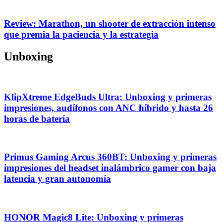
Review: Marathon, un shooter de extracción intenso
que premia la paciencia y la estrategia
Unboxing
KlipXtreme EdgeBuds Ultra: Unboxing y primeras
impresiones, audífonos con ANC híbrido y hasta 26
horas de batería
Primus Gaming Arcus 360BT: Unboxing y primeras
impresiones del headset inalámbrico gamer con baja
latencia y gran autonomía
HONOR Magic8 Lite: Unboxing y primeras