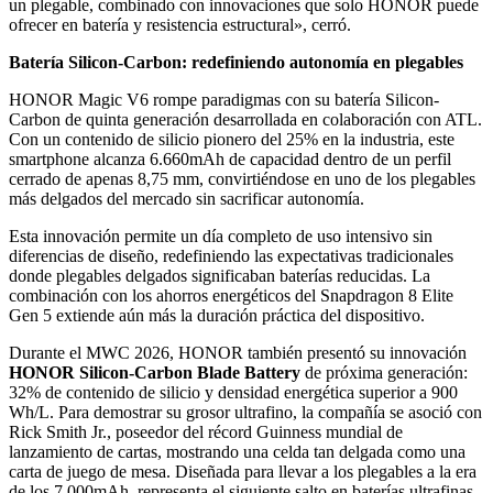
un plegable, combinado con innovaciones que solo HONOR puede
ofrecer en batería y resistencia estructural», cerró.
Batería Silicon-Carbon: redefiniendo autonomía en plegables
HONOR Magic V6 rompe paradigmas con su batería Silicon-
Carbon de quinta generación desarrollada en colaboración con ATL.
Con un contenido de silicio pionero del 25% en la industria, este
smartphone alcanza 6.660mAh de capacidad dentro de un perfil
cerrado de apenas 8,75 mm, convirtiéndose en uno de los plegables
más delgados del mercado sin sacrificar autonomía.
Esta innovación permite un día completo de uso intensivo sin
diferencias de diseño, redefiniendo las expectativas tradicionales
donde plegables delgados significaban baterías reducidas. La
combinación con los ahorros energéticos del Snapdragon 8 Elite
Gen 5 extiende aún más la duración práctica del dispositivo.
Durante el MWC 2026, HONOR también presentó su innovación
HONOR Silicon-Carbon Blade Battery
de próxima generación:
32% de contenido de silicio y densidad energética superior a 900
Wh/L. Para demostrar su grosor ultrafino, la compañía se asoció con
Rick Smith Jr., poseedor del récord Guinness mundial de
lanzamiento de cartas, mostrando una celda tan delgada como una
carta de juego de mesa. Diseñada para llevar a los plegables a la era
de los 7.000mAh, representa el siguiente salto en baterías ultrafinas