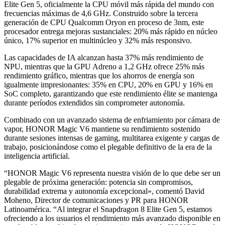
Elite Gen 5, oficialmente la CPU móvil más rápida del mundo con
frecuencias máximas de 4,6 GHz. Construido sobre la tercera
generación de CPU Qualcomm Oryon en proceso de 3nm, este
procesador entrega mejoras sustanciales: 20% más rápido en núcleo
único, 17% superior en multinúcleo y 32% más responsivo.
Las capacidades de IA alcanzan hasta 37% más rendimiento de
NPU, mientras que la GPU Adreno a 1,2 GHz ofrece 25% más
rendimiento gráfico, mientras que los ahorros de energía son
igualmente impresionantes: 35% en CPU, 20% en GPU y 16% en
SoC completo, garantizando que este rendimiento élite se mantenga
durante períodos extendidos sin comprometer autonomía.
Combinado con un avanzado sistema de enfriamiento por cámara de
vapor, HONOR Magic V6 mantiene su rendimiento sostenido
durante sesiones intensas de gaming, multitarea exigente y cargas de
trabajo, posicionándose como el plegable definitivo de la era de la
inteligencia artificial.
“HONOR Magic V6 representa nuestra visión de lo que debe ser un
plegable de próxima generación: potencia sin compromisos,
durabilidad extrema y autonomía excepcional», comentó David
Moheno, Director de comunicaciones y PR para HONOR
Latinoamérica. “Al integrar el Snapdragon 8 Elite Gen 5, estamos
ofreciendo a los usuarios el rendimiento más avanzado disponible en