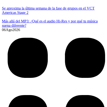
Se aproxima la última semana de la fase de grupos en el VCT
Americas Stage 2
Más allá del MP3: ¿Qué es el audio Hi-Res y por qué tu música
suena diferente?
06
Ago
2026