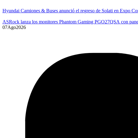
Hyundai Camiones & Buses anunció el regreso de Solati en Expo Co
ASRock lanza los monitores Phantom Gaming PGO27QSA con p
07
Ago
2026