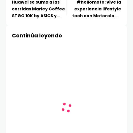
Huawei se suma a las
#hellomoto: vive la
corridas Marley Coffee
experiencia lifestyle
STGO 10K by ASICS y
tech con Motorola en
HUAWEI WATCH STGO
Lollapalooza Chile 2026
21k by ASICS
Continúa leyendo