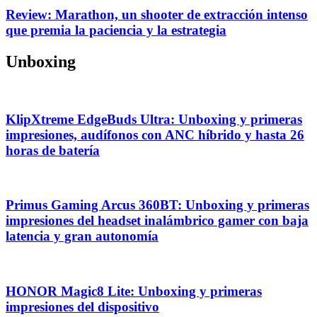
Review: Marathon, un shooter de extracción intenso
que premia la paciencia y la estrategia
Unboxing
KlipXtreme EdgeBuds Ultra: Unboxing y primeras
impresiones, audífonos con ANC híbrido y hasta 26
horas de batería
Primus Gaming Arcus 360BT: Unboxing y primeras
impresiones del headset inalámbrico gamer con baja
latencia y gran autonomía
HONOR Magic8 Lite: Unboxing y primeras
impresiones del dispositivo