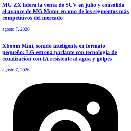
MG ZX lidera la venta de SUV en julio y consolida
el avance de MG Motor en uno de los segmentos más
competitivos del mercado
agosto 7, 2026
Xboom Mini, sonido inteligente en formato
pequeño: LG estrena parlante con tecnología de
ecualización con IA resistente al agua y golpes
agosto 7, 2026