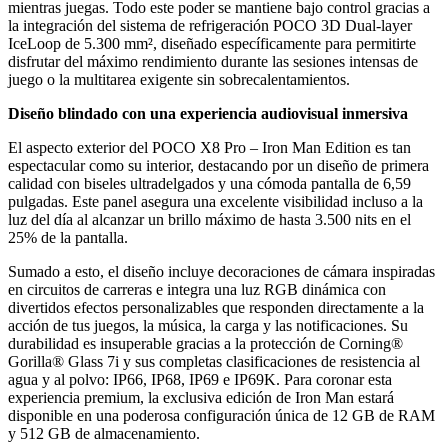
mientras juegas. Todo este poder se mantiene bajo control gracias a
la integración del sistema de refrigeración POCO 3D Dual-layer
IceLoop de 5.300 mm², diseñado específicamente para permitirte
disfrutar del máximo rendimiento durante las sesiones intensas de
juego o la multitarea exigente sin sobrecalentamientos.
Diseño blindado con una experiencia audiovisual inmersiva
El aspecto exterior del POCO X8 Pro – Iron Man Edition es tan
espectacular como su interior, destacando por un diseño de primera
calidad con biseles ultradelgados y una cómoda pantalla de 6,59
pulgadas. Este panel asegura una excelente visibilidad incluso a la
luz del día al alcanzar un brillo máximo de hasta 3.500 nits en el
25% de la pantalla.
Sumado a esto, el diseño incluye decoraciones de cámara inspiradas
en circuitos de carreras e integra una luz RGB dinámica con
divertidos efectos personalizables que responden directamente a la
acción de tus juegos, la música, la carga y las notificaciones. Su
durabilidad es insuperable gracias a la protección de Corning®
Gorilla® Glass 7i y sus completas clasificaciones de resistencia al
agua y al polvo: IP66, IP68, IP69 e IP69K. Para coronar esta
experiencia premium, la exclusiva edición de Iron Man estará
disponible en una poderosa configuración única de 12 GB de RAM
y 512 GB de almacenamiento.