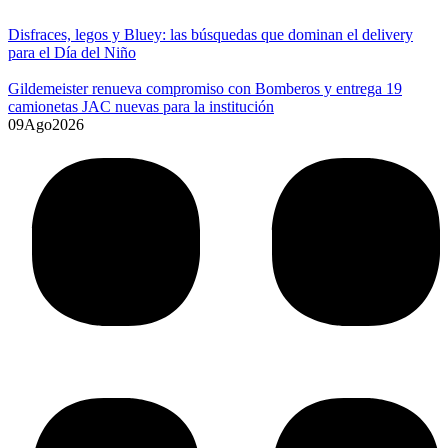
Disfraces, legos y Bluey: las búsquedas que dominan el delivery
para el Día del Niño
Gildemeister renueva compromiso con Bomberos y entrega 19
camionetas JAC nuevas para la institución
09
Ago
2026