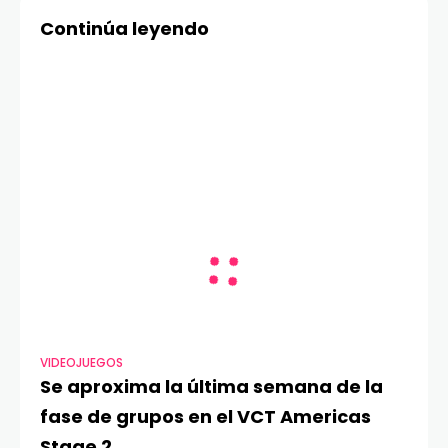
reconstrucción del
Continúa leyendo
sendero al mirador
Base Torres
VIDEOJUEGOS
Se aproxima la última semana de la
fase de grupos en el VCT Americas
Stage 2