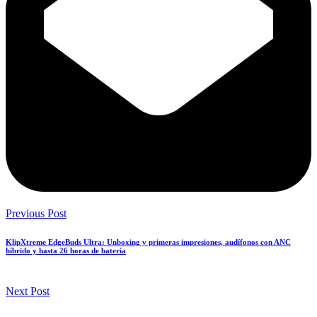
Previous Post
KlipXtreme EdgeBuds Ultra: Unboxing y primeras impresiones, audífonos con ANC
híbrido y hasta 26 horas de batería
Next Post