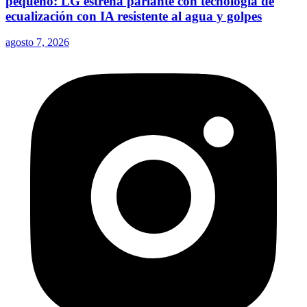
pequeño: LG estrena parlante con tecnología de
ecualización con IA resistente al agua y golpes
agosto 7, 2026