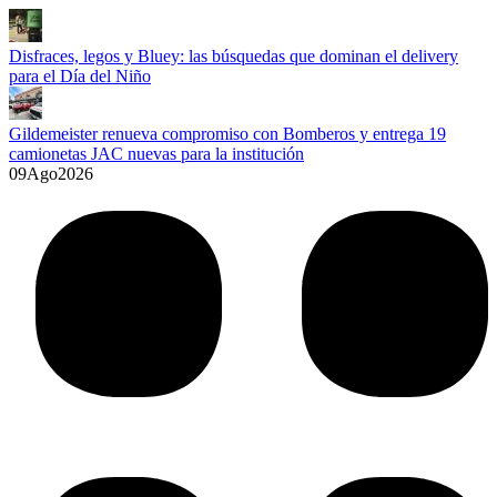
Disfraces, legos y Bluey: las búsquedas que dominan el delivery
para el Día del Niño
Gildemeister renueva compromiso con Bomberos y entrega 19
camionetas JAC nuevas para la institución
09
Ago
2026