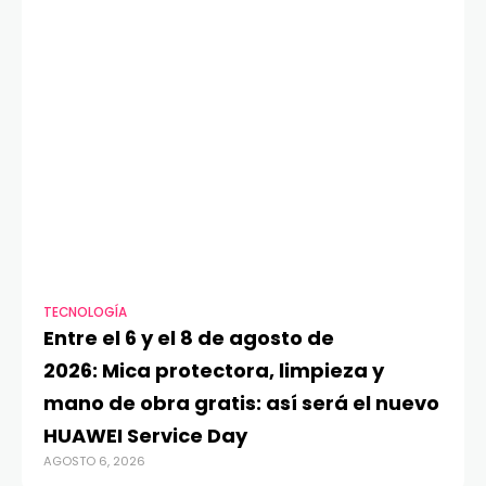
TECNOLOGÍA
VI
Entre el 6 y el 8 de agosto de
MA
2026: Mica protectora, limpieza y
di
mano de obra gratis: así será el nuevo
ju
HUAWEI Service Day
t
AGOSTO 6, 2026
AG