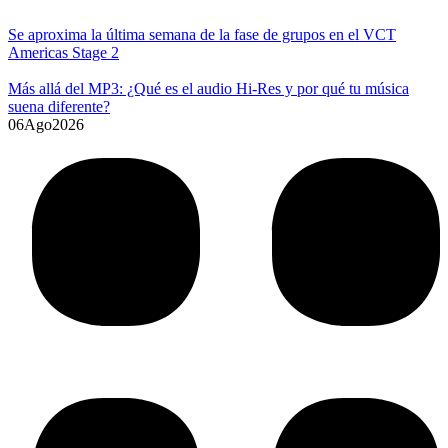
Se aproxima la última semana de la fase de grupos en el VCT
Americas Stage 2
Más allá del MP3: ¿Qué es el audio Hi-Res y por qué tu música
suena diferente?
06
Ago
2026