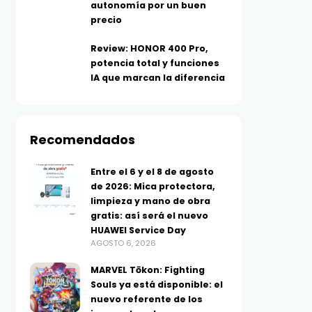
autonomía por un buen
precio
Review: HONOR 400 Pro,
potencia total y funciones
IA que marcan la diferencia
Recomendados
TECNOLOGÍA
TELEFONÍA
Entre el 6 y el 8 de agosto
Más allá del MP3: ¿Qué es el
Los moto g evolucionan
de 2026: Mica protectora,
limpieza y mano de obra
audio Hi-Res y por qué tu
más batería, IA y func
gratis: así será el nuevo
música suena diferente?
inteligentes para el dí
HUAWEI Service Day
AGOSTO 5, 2026
día
AGOSTO 6, 2026
AGOSTO 5, 2026
MARVEL Tōkon: Fighting
Souls ya está disponible: el
nuevo referente de los