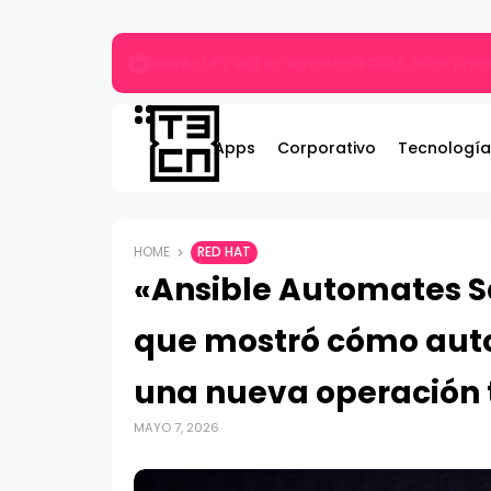
MARVEL Tōkon: Fighting Souls ya está disponi
Apps
Corporativo
Tecnología
HOME
RED HAT
«Ansible Automates Sa
que mostró cómo auto
una nueva operación 
MAYO 7, 2026