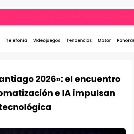
ble: el nuevo referente de los juegos de pelea por equipos llega 
Telefonía
Videojuegos
Tendencias
Motor
Panora
ntiago 2026»: el encuentro
matización e IA impulsan
tecnológica