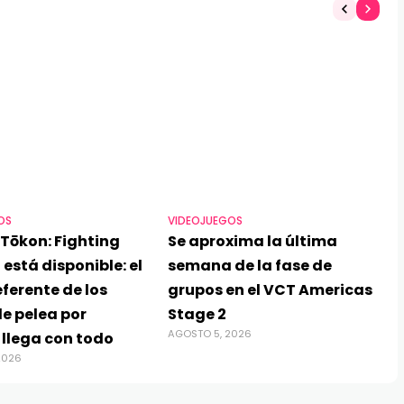
OS
VIDEOJUEGOS
Tōkon: Fighting
Se aproxima la última
 está disponible: el
semana de la fase de
ferente de los
grupos en el VCT Americas
e pelea por
Stage 2
AGOSTO 5, 2026
 llega con todo
2026