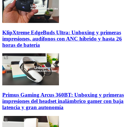
KlipXtreme EdgeBuds Ultra: Unboxing y primeras
impresiones, audífonos con ANC híbrido y hasta 26
horas de batería
Primus Gaming Arcus 360BT: Unboxing y primeras
impresiones del headset inalámbrico gamer con baja
latencia y gran autonomía