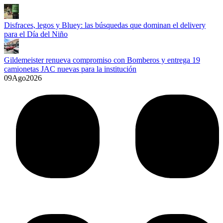
Disfraces, legos y Bluey: las búsquedas que dominan el delivery
para el Día del Niño
Gildemeister renueva compromiso con Bomberos y entrega 19
camionetas JAC nuevas para la institución
09
Ago
2026