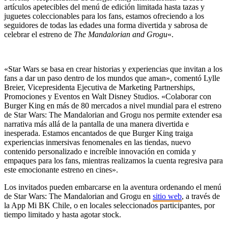
artículos apetecibles del menú de edición limitada hasta tazas y
juguetes coleccionables para los fans, estamos ofreciendo a los
seguidores de todas las edades una forma divertida y sabrosa de
celebrar el estreno de
The Mandalorian and Grogu
«.
«Star Wars se basa en crear historias y experiencias que invitan a los
fans a dar un paso dentro de los mundos que aman», comentó Lylle
Breier, Vicepresidenta Ejecutiva de Marketing Partnerships,
Promociones y Eventos en Walt Disney Studios. «Colaborar con
Burger King en más de 80 mercados a nivel mundial para el estreno
de Star Wars: The Mandalorian and Grogu nos permite extender esa
narrativa más allá de la pantalla de una manera divertida e
inesperada. Estamos encantados de que Burger King traiga
experiencias inmersivas fenomenales en las tiendas, nuevo
contenido personalizado e increíble innovación en comida y
empaques para los fans, mientras realizamos la cuenta regresiva para
este emocionante estreno en cines».
Los invitados pueden embarcarse en la aventura ordenando el menú
de Star Wars: The Mandalorian and Grogu en
sitio web
, a través de
la App Mi BK Chile, o en locales seleccionados participantes, por
tiempo limitado y hasta agotar stock.