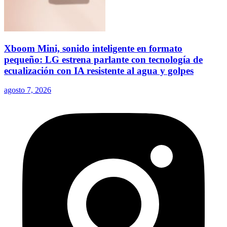
Xboom Mini, sonido inteligente en formato
pequeño: LG estrena parlante con tecnología de
ecualización con IA resistente al agua y golpes
agosto 7, 2026