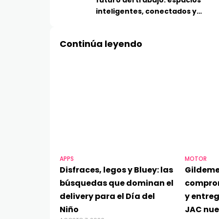
futuro del trabajo: espacios
inteligentes, conectados y
potenciados por IA
Continúa leyendo
APPS
MOTOR
Disfraces, legos y Bluey: las
Gildeme
búsquedas que dominan el
compro
delivery para el Día del
y entre
Niño
JAC nue