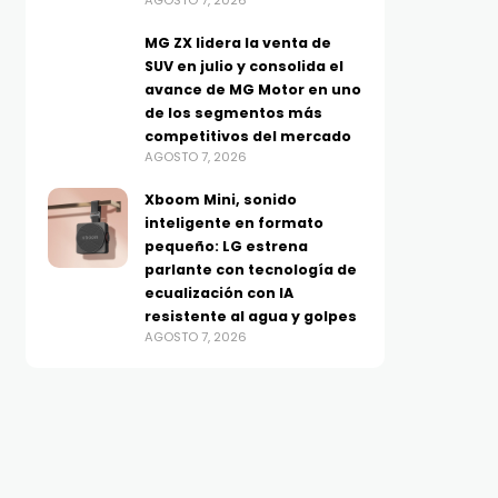
AGOSTO 7, 2026
AGOSTO 7, 2026
ecualización con IA
resistente al agua y golpes
MG ZX lidera la venta de
AGOSTO 7, 2026
SUV en julio y consolida el
avance de MG Motor en uno
de los segmentos más
competitivos del mercado
AGOSTO 7, 2026
Xboom Mini, sonido
inteligente en formato
pequeño: LG estrena
parlante con tecnología de
ecualización con IA
resistente al agua y golpes
AGOSTO 7, 2026