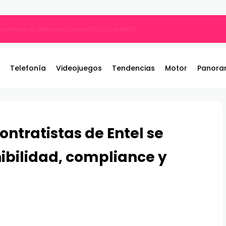
ros y entrega 19 camionetas JAC nuevas para la institución
Telefonía
Videojuegos
Tendencias
Motor
Panora
ntratistas de Entel se
ibilidad, compliance y