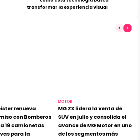
cómo esta tecnología busca
transformar la experiencia visual
MOTOR
ister renueva
MG ZX lidera la venta de
miso con Bomberos
SUV en julio y consolida el
ga 19 camionetas
avance de MG Motor en uno
vas para la
de los segmentos más