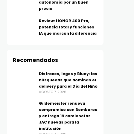
autonomía por un buen
precio
Review: HONOR 400 Pro,
potencia total y funciones
IA que marcan la diferencia
Recomendados
Disfraces, legos y Bluey: las
búsquedas que dominan el
delivery para el Día del Niño
AGOSTO 7, 2026
TECNOLOGÍA
TECNOLOGÍA
Xboom Mini, sonido
Huawei se suma a los D
Gildemeister renueva
compromiso con Bomberos
inteligente en formato
Dobles de Mercado Libr
y entrega 19 camionetas
pequeño: LG estrena
con buenísimos
JAC nuevas para la
parlante con tecnología de
descuentos en tecnolo
institución