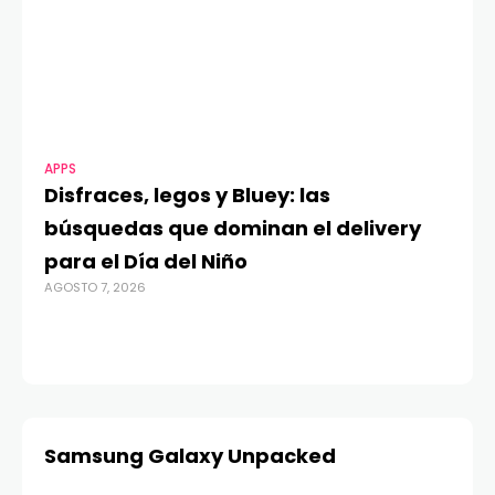
APPS
MO
Disfraces, legos y Bluey: las
G
búsquedas que dominan el delivery
c
para el Día del Niño
c
AGOSTO 7, 2026
in
AGO
Samsung Galaxy Unpacked