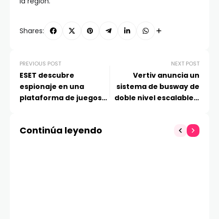
la región.
Shares:
PREVIOUS POST
NEXT POST
ESET descubre
Vertiv anuncia un
espionaje en una
sistema de busway de
plataforma de juegos
doble nivel escalable y
para Windows y
de alta capacidad que
Android
preserva el espacio en
Continúa leyendo
sala blanca para las
crecientes demandas
de centros de datos de
IA