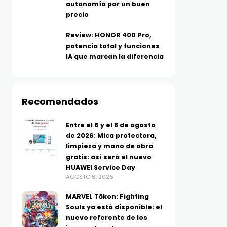
autonomía por un buen
precio
Review: HONOR 400 Pro,
potencia total y funciones
IA que marcan la diferencia
Recomendados
TECNOLOGÍA
TELEFONÍA
Entre el 6 y el 8 de agosto
Más allá del MP3: ¿Qué es el
Los moto g evolucionan
de 2026: Mica protectora,
limpieza y mano de obra
audio Hi-Res y por qué tu
más batería, IA y func
gratis: así será el nuevo
música suena diferente?
inteligentes para el dí
HUAWEI Service Day
AGOSTO 5, 2026
día
AGOSTO 6, 2026
AGOSTO 5, 2026
MARVEL Tōkon: Fighting
Souls ya está disponible: el
nuevo referente de los