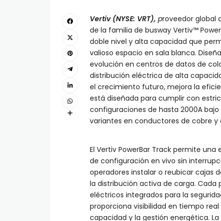
Vertiv (NYSE: VRT),
p
roveedor global d
de la familia de busway Vertiv™ Powe
doble nivel y alta capacidad que per
valioso espacio en sala blanca. Diseñ
evolución en centros de datos de colo
distribución eléctrica de alta capaci
el crecimiento futuro, mejora la efici
está diseñada para cumplir con estri
configuraciones de hasta 2000A bajo 
variantes en conductores de cobre y 
El Vertiv PowerBar Track permite una
de configuración en vivo sin interrupc
operadores instalar o reubicar cajas
la distribución activa de carga. Cad
eléctricos integrados para la segurid
proporciona visibilidad en tiempo rea
capacidad y la gestión energética. L