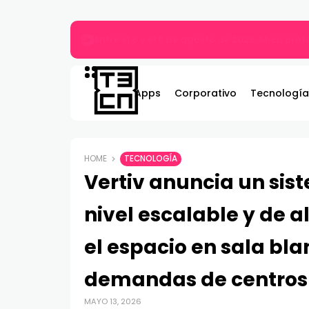
MARVEL Tōkon: Fighting Souls ya está disponi
Apps
Corporativo
Tecnología
HOME
TECNOLOGÍA
Vertiv anuncia un si
nivel escalable y de 
el espacio en sala bla
demandas de centros 
MAYO 13, 2026