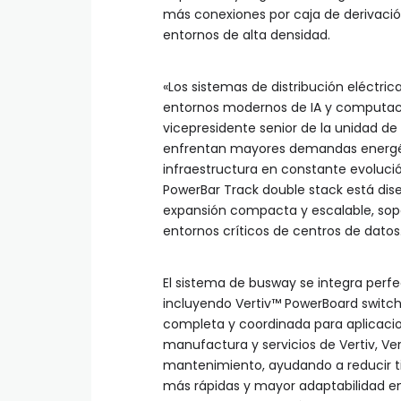
más conexiones por caja de derivaci
entornos de alta densidad.
«Los sistemas de distribución eléctric
entornos modernos de IA y computació
vicepresidente senior de la unidad de
enfrentan mayores demandas energéti
infraestructura en constante evolución
PowerBar Track double stack está di
expansión compacta y escalable, sopo
entornos críticos de centros de datos
El sistema de busway se integra perfe
incluyendo Vertiv™ PowerBoard switch
completa y coordinada para aplicacio
manufactura y servicios de Vertiv, Ver
mantenimiento, ayudando a reducir t
más rápidas y mayor adaptabilidad en