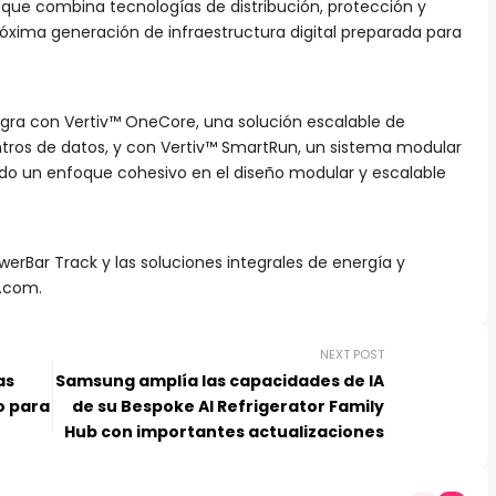
 que combina tecnologías de distribución, protección y
róxima generación de infraestructura digital preparada para
egra con Vertiv™ OneCore, una solución escalable de
ntros de datos, y con Vertiv™ SmartRun, un sistema modular
endo un enfoque cohesivo en el diseño modular y escalable
erBar Track y las soluciones integrales de energía y
v.com.
NEXT POST
as
Samsung amplía las capacidades de IA
o para
de su Bespoke AI Refrigerator Family
Hub con importantes actualizaciones