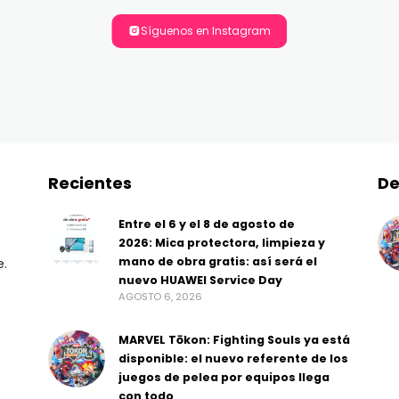
Síguenos en Instagram
Recientes
De
Entre el 6 y el 8 de agosto de
2026: Mica protectora, limpieza y
mano de obra gratis: así será el
e.
nuevo HUAWEI Service Day
AGOSTO 6, 2026
MARVEL Tōkon: Fighting Souls ya está
disponible: el nuevo referente de los
juegos de pelea por equipos llega
con todo