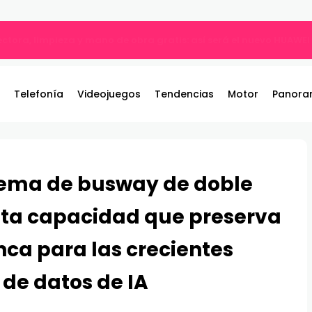
ble: el nuevo referente de los juegos de pelea por equipos llega 
Telefonía
Videojuegos
Tendencias
Motor
Panora
stema de busway de doble
alta capacidad que preserva
nca para las crecientes
de datos de IA