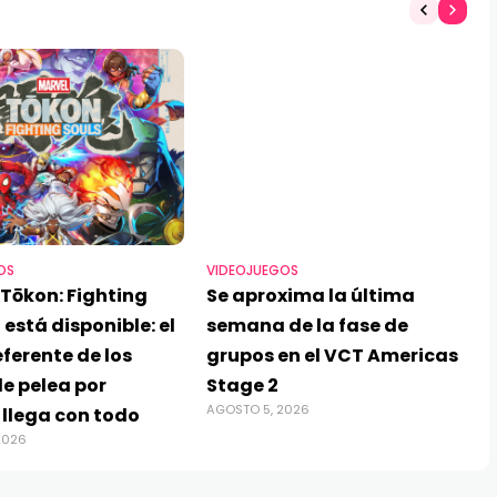
OS
VIDEOJUEGOS
Tōkon: Fighting
Se aproxima la última
 está disponible: el
semana de la fase de
ferente de los
grupos en el VCT Americas
e pelea por
Stage 2
AGOSTO 5, 2026
 llega con todo
2026