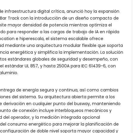
e infraestructura digital crítica, anunció hoy la expansión
rBar Track con la introducción de un diseño compacto de
mite mayor densidad de potencia mientras optimiza el
ado para responder a las cargas de trabajo de IA en rápida
cation e hiperescala, el sistema escalable ofrece
dad mediante una arquitectura modular flexible que soporta
encia energética y simplifica la implementación. La solución
ctos estándares globales de seguridad y desempeño, con
el estándar UL 857, y hasta 2500A para IEC 61439-6, con
aluminio.
 entrega de energía segura y continua, así como cambios
iones del sistema. Su arquitectura abierta permite a los
 de derivación en cualquier punto del busway, manteniendo
a punto de conexión incluye interbloqueos mecánicos y
ad del operador, y la medición integrada opcional
l del consumo energético para mejorar la planificación de
a configuración de doble nivel soporta mayor capacidad y