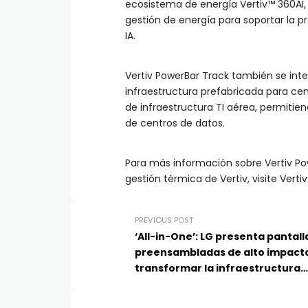
ecosistema de energía Vertiv™ 360AI,
gestión de energía para soportar la p
IA.
Vertiv PowerBar Track también se int
infraestructura prefabricada para ce
de infraestructura TI aérea, permiti
de centros de datos.
Para más información sobre Vertiv Pow
gestión térmica de Vertiv, visite Verti
PREVIOUS POST
‘All-in-One’: LG presenta pantall
preensambladas de alto impact
transformar la infraestructura
empresarial