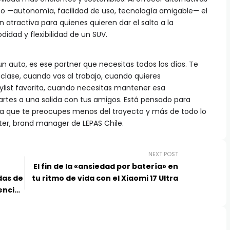
co —autonomía, facilidad de uso, tecnología amigable— el
atractiva para quienes quieren dar el salto a la
didad y flexibilidad de un SUV.
 un auto, es ese partner que necesitas todos los días. Te
ase, cuando vas al trabajo, cuando quieres
list favorita, cuando necesitas mantener esa
rtes a una salida con tus amigos. Está pensado para
ara que te preocupes menos del trayecto y más de todo lo
chter, brand manager de LEPAS Chile.
NEXT POST
El fin de la «ansiedad por batería» en
das de
tu ritmo de vida con el Xiaomi 17 Ultra
encia