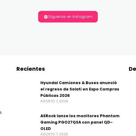
Síguenos en Instagram
Recientes
De
Hyundai Camiones & Buses anunció
el regreso de Solati en Expo Compras
Públicas 2026
AGOSTO 7, 2026
e.
ASRock lanza los monitores Phantom
Gaming PGO27QSA con panel QD-
OLED
AGOSTO 7, 2026