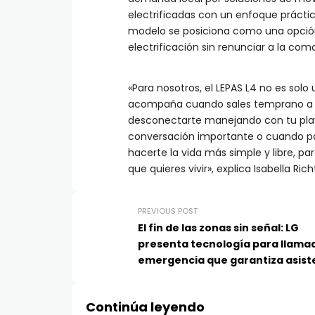
electrificadas con un enfoque prácti
modelo se posiciona como una opción 
electrificación sin renunciar a la como
«Para nosotros, el LEPAS L4 no es solo
acompaña cuando sales temprano a cl
desconectarte manejando con tu play
conversación importante o cuando pa
hacerte la vida más simple y libre, p
que quieres vivir», explica Isabella Ri
PREVIOUS POST
El fin de las zonas sin señal: LG
presenta tecnología para llama
emergencia que garantiza asist
automática en accidentes
Continúa leyendo