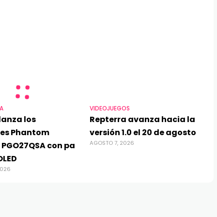
A
VIDEOJUEGOS
lanza los
Repterra avanza hacia la
res Phantom
versión 1.0 el 20 de agosto
AGOSTO 7, 2026
 PGO27QSA con pa
OLED
2026