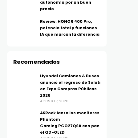
autonomía por un buen
precio
Review: HONOR 400 Pro,
potencia total y funciones
IA que marcan la diferencia
Recomendados
Hyundai Camiones & Buses
anunció el regreso de Solati
en Expo Compras Públicas
2026
AGOSTO 7, 2026
ASRock lanza los monitores
Phantom
Gaming PGO27QSA con pan
el QD-OLED