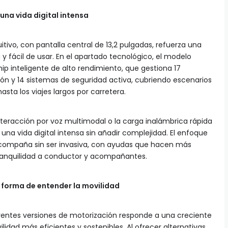
na vida digital intensa
itivo, con pantalla central de 13,2 pulgadas, refuerza una
y fácil de usar. En el apartado tecnológico, el modelo
p inteligente de alto rendimiento, que gestiona 17
ón y 14 sistemas de seguridad activa, cubriendo escenarios
sta los viajes largos por carretera.
nteracción por voz multimodal o la carga inalámbrica rápida
 una vida digital intensa sin añadir complejidad. El enfoque
compaña sin ser invasiva, con ayudas que hacen más
 tranquilidad a conductor y acompañantes.
a forma de entender la movilidad
ferentes versiones de motorización responde a una creciente
idad más eficientes y sostenibles. Al ofrecer alternativas