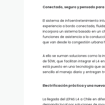
Conectado, seguro y pensado para u
El sistema de infoentretenimiento intu
experiencia a bordo conectada, fluida 
incorpora un sistema basado en un chi
funciones de asistencia a la conducci
que van desde la congestión urbana ha
A ello se suman soluciones como la i
de 50W, que facilitan integrar el L4 en
está puesto en una tecnología que a
sencillo el manejo diario y entregan
Electrificación práctica y una nuev
La llegada del LEPAS L4 a Chile en di
demanda local por soluciones de movil