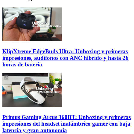
KlipXtreme EdgeBuds Ultra: Unboxing y primeras
impresiones, audífonos con ANC híbrido y hasta 26
horas de batería
Primus Gaming Arcus 360BT: Unboxing y primeras
impresiones del headset inalámbrico gamer con baja
latencia y gran autonomía