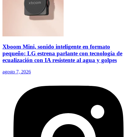
Xboom Mini, sonido inteligente en formato
pequeño: LG estrena parlante con tecnología de
ecualización con IA resistente al agua y golpes
agosto 7, 2026