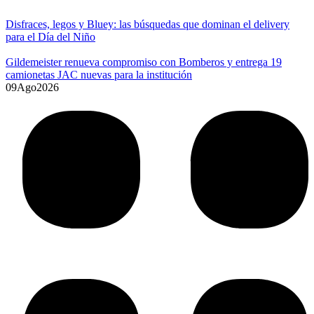
Disfraces, legos y Bluey: las búsquedas que dominan el delivery
para el Día del Niño
Gildemeister renueva compromiso con Bomberos y entrega 19
camionetas JAC nuevas para la institución
09
Ago
2026