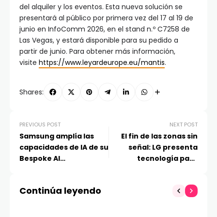
del alquiler y los eventos. Esta nueva solución se
presentará al público por primera vez del 17 al 19 de
junio en InfoComm 2026, en el stand n.º C7258 de
Las Vegas, y estará disponible para su pedido a
partir de junio. Para obtener más información,
visite
https://www.leyardeurope.eu/mantis
.
Shares:
PREVIOUS POST
NEXT POST
Samsung amplía las
El fin de las zonas sin
capacidades de IA de su
señal: LG presenta
Bespoke AI
tecnología para
Refrigerator Family Hub
llamadas de
con importantes
emergencia que
Continúa leyendo
actualizaciones
garantiza asistencia
automática en
accidentes