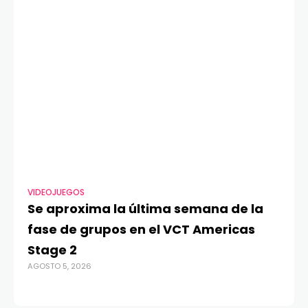
VIDEOJUEGOS
TE
Se aproxima la última semana de la
Má
fase de grupos en el VCT Americas
Re
Stage 2
di
AGOSTO 5, 2026
AGO