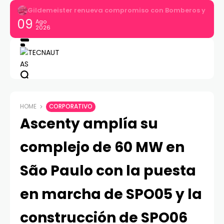
Gildemeister renueva compromiso con Bomberos y entre
09
Ago
2026
HOME
CORPORATIVO
Ascenty amplía su
complejo de 60 MW en
São Paulo con la puesta
en marcha de SPO05 y la
construcción de SPO06