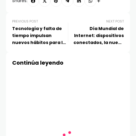
Shares:
PREVIOUS POST
NEXT POST
Tecnología y falta de
Día Mundial de
tiempo impulsan
Internet: dispositivos
nuevos hábitos para la
conectados, la nueva
limpieza doméstica
base de la vida digital
Continúa leyendo