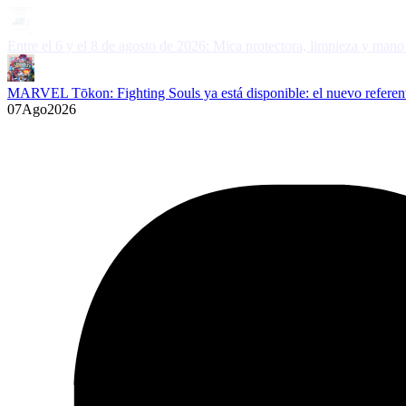
MARVEL Tōkon: Fighting Souls ya está disponible: el nuevo referente
07
Ago
2026